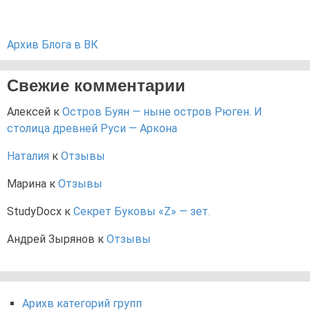
Архив Блога в ВК
Свежие комментарии
Алексей
к
Остров Буян — ныне остров Рюген. И
столица древней Руси — Аркона
Наталия
к
Отзывы
Марина
к
Отзывы
StudyDocx
к
Секрет Буковы «Z» — зет.
Андрей Зырянов
к
Отзывы
Арихв категорий групп