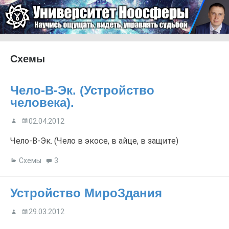
Skip to content
Университет Ноосферы
Menu
Схемы
Чело-В-Эк. (Устройство
человека).
02.04.2012
Чело-В-Эк. (Чело в экосе, в айце, в защите)
Схемы
3
Устройство МироЗдания
29.03.2012