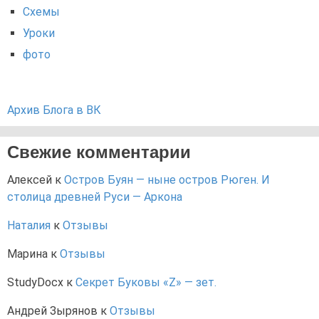
Схемы
Уроки
фото
Архив Блога в ВК
Свежие комментарии
Алексей
к
Остров Буян — ныне остров Рюген. И
столица древней Руси — Аркона
Наталия
к
Отзывы
Марина
к
Отзывы
StudyDocx
к
Секрет Буковы «Z» — зет.
Андрей Зырянов
к
Отзывы