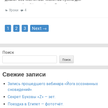
сонастройки (Настройки с Богом), для очищения
Уроки
4
мыслей и перехода на более высоки вибрации. Без
Бога нет ничего. МоЛитьСя — Мо(Звезда Сжигающая
[…]
Posts
1
2
3
Next →
navigation
Поиск
Поиск
Свежие записи
Запись прошедшего вебинара «Йога осознанных
сновидений».
Секрет Буковы «Z» — зет.
Поездка в Египет — фототчёт.