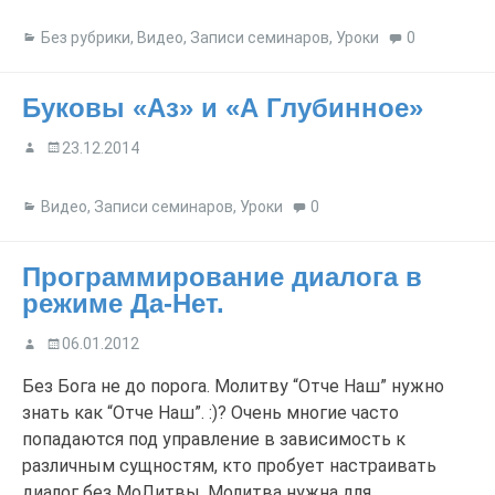
Без рубрики
,
Видео
,
Записи семинаров
,
Уроки
0
Буковы «Аз» и «А Глубинное»
23.12.2014
Видео
,
Записи семинаров
,
Уроки
0
Программирование диалога в
режиме Да-Нет.
06.01.2012
Без Бога не до порога. Молитву “Отче Наш” нужно
знать как “Отче Наш”. :)? Очень многие часто
попадаются под управление в зависимость к
различным сущностям, кто пробует настраивать
диалог без МоЛитвы. Молитва нужна для