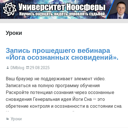
Skip to content
Университет Ноосферы
Menu
Уроки
Запись прошедшего вебинара
«Йога осознанных сновидений».
DMblog
29.08.2025
Ваш браузер не поддерживает элемент video.
Записаться на полную программу обучения
Раскройте потенциал сознания через осознанные
сновидения Генеральная идея Йоги Сна — это
обретение контроля и осознанности в состоянии сна.
Ключевым инструментом этой практики является
Уроки
метод «Точки Отсчёта» — эффективный способ
пробуждения осознанности в мире сновидений.