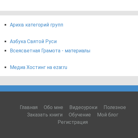
Арихв категорий групп
Азбука Святой Руси
Всеясветная Грамота - материалы
Медиа Хостинг на ezar.ru
Главная
Обо мне
Видеоуроки
Полезное
Заказать книги
Обучение
Мой блог
Регистрация