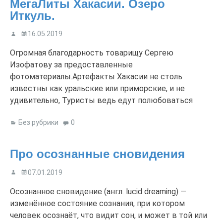
МегаЛиты Хакасии. Озеро
Иткуль.
16.05.2019
Огромная благодарность товарищу Сергею
Изофатову за предоставленные
фотоматериалы.Артефакты Хакасии не столь
известны как уральские или приморские, и не
удивительно, Туристы ведь едут полюбоваться
красотами природы, а если совсем рядом находятся
Без рубрики
0
знаменитые Красноярские столбы, то всё прочее
непременно блекнет на их фоне, и не кажется таким
уж значительным. Однако я убеждён, что истина
Про осознанные сновидения
кроется в деталях, […]
07.01.2019
Осознанное сновидение (англ. lucid dreaming) —
изменённое состояние сознания, при котором
человек осознаёт, что видит сон, и может в той или