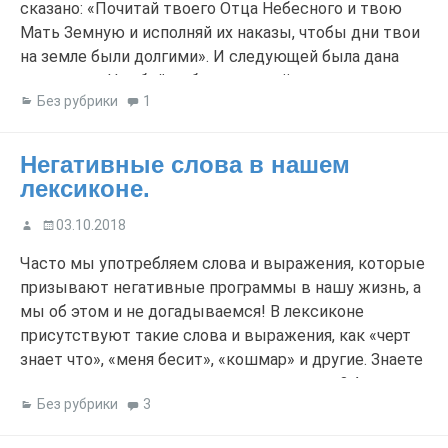
сказано: «Почитай твоего Отца Небесного и твою
Мать Земную и исполняй их наказы, чтобы дни твои
на земле были долгими». И следующей была дана
заповедь: «Не убий», ибо жизнь даётся каждому от
Без рубрики
1
Бога, а то, что дано Богом, человек не может отнять.
Ибо истинно говорю вам, […]
Негативные слова в нашем
лексиконе.
03.10.2018
Часто мы употребляем слова и выражения, которые
призывают негативные программы в нашу жизнь, а
мы об этом и не догадываемся! В лексиконе
присутствуют такие слова и выражения, как «черт
знает что», «меня бесит», «кошмар» и другие. Знаете
ли вы, откуда они взялись и что означают? А надо
Без рубрики
3
бы! Вот небольшой перечень ( и их много […]