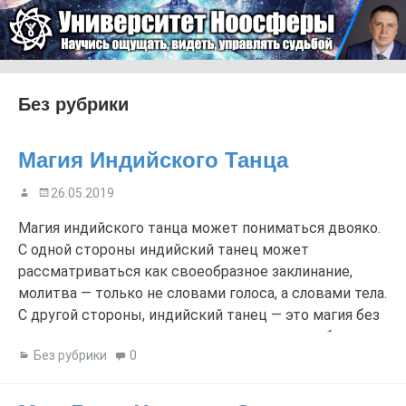
Skip to content
Университет Ноосферы
Menu
Без рубрики
Магия Индийского Танца
26.05.2019
Магия индийского танца может пониматься двояко.
С одной стороны индийский танец может
рассматриваться как своеобразное заклинание,
молитва — только не словами голоса, а словами тела.
С другой стороны, индийский танец — это магия без
всяких мистических элементов — сам по себе, как
Без рубрики
0
художественное произведение. Интересно, что на
сегодня существует очень много школ и стилей
индийского […]