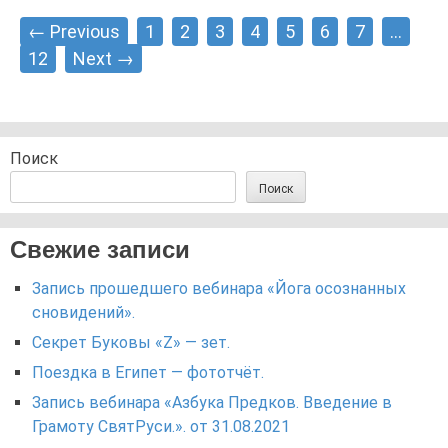
Posts
← Previous
1
2
3
4
5
6
7
…
navigation
12
Next →
Поиск
Поиск
Свежие записи
Запись прошедшего вебинара «Йога осознанных
сновидений».
Секрет Буковы «Z» — зет.
Поездка в Египет — фототчёт.
Запись вебинара «Азбука Предков. Введение в
Грамоту СвятРуси.». от 31.08.2021