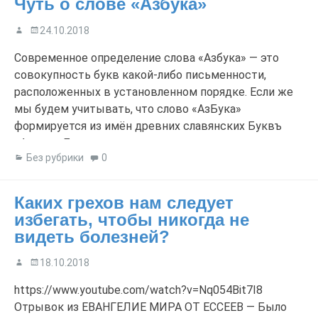
Чуть о слове «Азбука»
24.10.2018
Современное определение слова «Азбука» — это
совокупность букв какой-либо письменности,
расположенных в установленном порядке. Если же
мы будем учитывать, что слово «АзБука»
формируется из имён древних славянских Буквъ
«Азъ» и «Буки», то мы сможем получить по этому
Без рубрики
0
слову следующую информацию: — Знак «Азъ»
обозначает — азы, основы, новь, новизна,
восхождение. — Знак «Буки» — божественное, […]
Каких грехов нам следует
избегать, чтобы никогда не
видеть болезней?
18.10.2018
https://www.youtube.com/watch?v=Nq054Bit7I8
Отрывок из ЕВАНГЕЛИЕ МИРА ОТ ЕССЕЕВ — Было