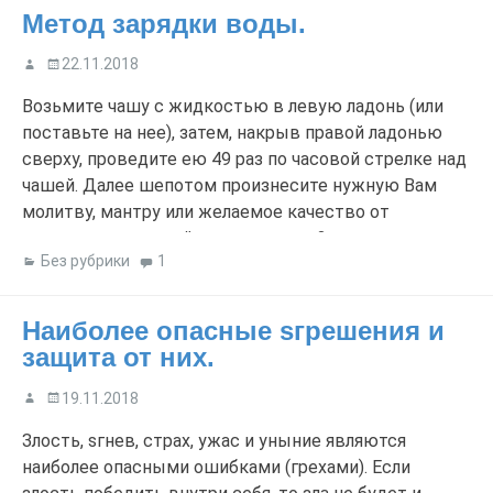
способность на протяжении нескольких лет, в том
Метод зарядки воды.
числе, благодаря гранту Президента России. Однако
оба вышли из […]
22.11.2018
Возьмите чашу с жидкостью в левую ладонь (или
поставьте на нее), затем, накрыв правой ладонью
сверху, проведите ею 49 раз по часо­вой стрелке над
чашей. Далее шепотом произнесите нужную Вам
молитву, мантру или желаемое качество от
выпитого в дальнейшем не менее 3-х раз.
Без рубрики
1
Прикройте ладонью чашу и с силой встряхните,
пробудив силы и активизировав их. […]
Наиболее опасные sгрешения и
защита от них.
19.11.2018
Злость, sгнев, страх, ужас и уныние являются
наиболее опасными ошибками (грехами). Если