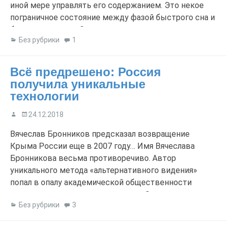
иной мере управлять его содержанием. Это некое
пограничное состояние между фазой быстрого сна и
бодрствованием. Осознанные сновидения являются
Без рубрики
1
предметом научных исследований, их
существование подтверждено, в частности,
японскими учёными. Осознанные сновидения могут
Всё предрешено: Россия
начинаться либо в […]
получила уникальные
технологии
24.12.2018
Вячеслав Бронников предсказал возвращение
Крыма России еще в 2007 году… Имя Вячеслава
Бронникова весьма противоречиво. Автор
уникального метода «альтернативного видения»
попал в опалу академической общественности
вместе с научным руководителем Санкт-
Без рубрики
3
Петербургского института мозга человека, Натальей
Петровной Бехтеревой, которая исследовала эту