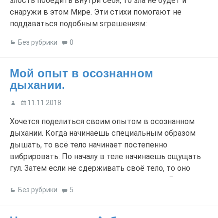
злость победить внутри себя, то зла не будет и
снаружи в этом Мире. Эти стихи помогают не
поддаваться подобным sгрешениям:
Без рубрики
0
Мой опыт в осознанном
дыхании.
11.11.2018
Хочется поделиться своим опытом в осознанном
дыхании. Когда начинаешь специальным образом
дышать, то всё тело начинает постепенно
вибрировать. По началу в теле начинаешь ощущать
гул. Затем если не сдерживать своё тело, то оно
начинает само двигаться как ему хочется. Главное
Без рубрики
5
его отпустить и не контролировать, а просто
наблюдать и слушать, что оно хочет. Сперва это […]