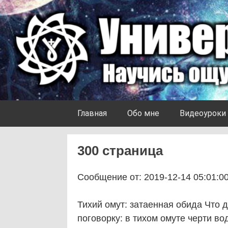
Skip to content
Университет Ноосферы
Главная
Обо мне
Видеоуроки
300 страница
Сообщение от: 2019-12-14 05:01:0
Тихий омут: затаенная обида Что
поговорку: в тихом омуте черти в