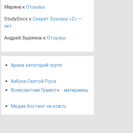
Марина
к
Отзывы
StudyDocx
к
Секрет Буковы «Z» —
зет.
Андрей Зырянов
к
Отзывы
Арихв категорий групп
Азбука Святой Руси
Всеясветная Грамота - материалы
Медиа Хостинг на ezar.ru