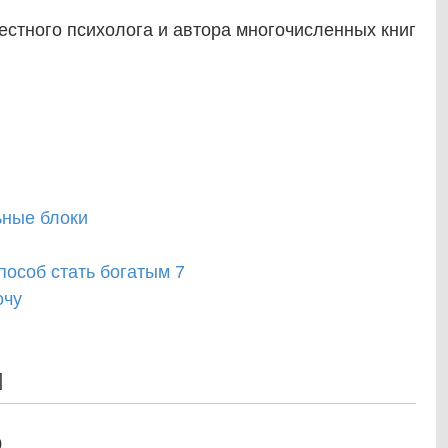
вестного психолога и автора многочисленных книг
ьные блоки
особ стать богатым 7
очу
]
0