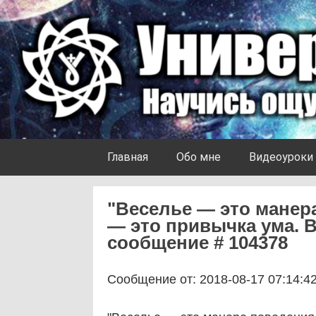
Skip to content
Университет Ноосферы
Главная
Обо мне
Видеоуроки
"Веселье — это манера
— это привычка ума. В
сообщение # 104378
Сообщение от: 2018-08-17 07:14:4