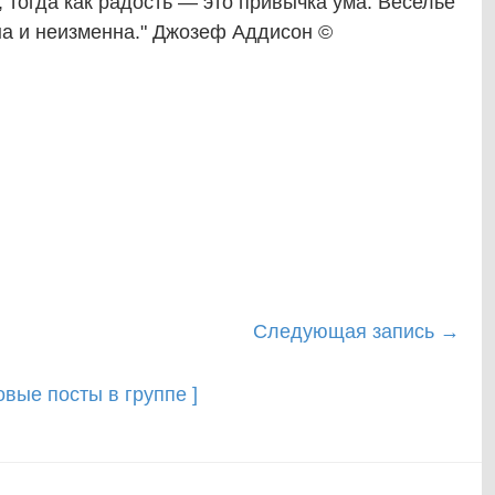
 тогда как радость — это привычка ума. Веселье
на и неизменна." Джозеф Аддисон ©
Следующая запись
→
новые посты в группе ]