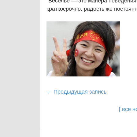
"Веселье — это манера поведения,
краткосрочно, радость же постоян
Post
←
Предыдущая запись
navigation
[ все 