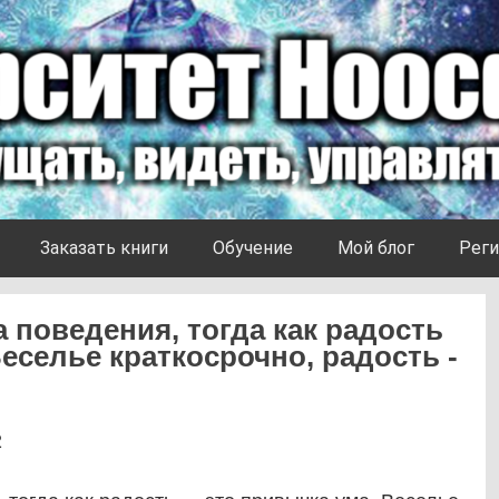
Заказать книги
Обучение
Мой блог
Реги
 поведения, тогда как радость
еселье краткосрочно, радость -
2