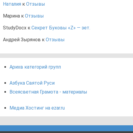
Наталия
к
Отзывы
Марина
к
Отзывы
StudyDocx
к
Секрет Буковы «Z» — зет.
Андрей Зырянов
к
Отзывы
Арихв категорий групп
Азбука Святой Руси
Всеясветная Грамота - материалы
Медиа Хостинг на ezar.ru