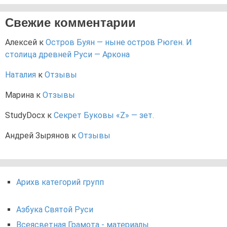
Свежие комментарии
Алексей
к
Остров Буян — ныне остров Рюген. И
столица древней Руси — Аркона
Наталия
к
Отзывы
Марина
к
Отзывы
StudyDocx
к
Секрет Буковы «Z» — зет.
Андрей Зырянов
к
Отзывы
Арихв категорий групп
Азбука Святой Руси
Всеясветная Грамота - материалы