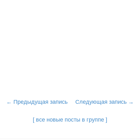
Post
←
Предыдущая запись
Следующая запись
→
navigation
[ все новые посты в группе ]