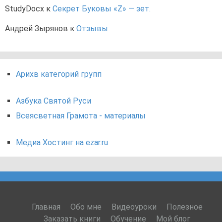
StudyDocx
к
Секрет Буковы «Z» — зет.
Андрей Зырянов
к
Отзывы
Арихв категорий групп
Азбука Святой Руси
Всеясветная Грамота - материалы
Медиа Хостинг на ezar.ru
Главная
Обо мне
Видеоуроки
Полезное
Заказать книги
Обучение
Мой блог