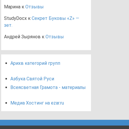
Марина
к
Отзывы
StudyDocx
к
Секрет Буковы «Z» —
зет.
Андрей Зырянов
к
Отзывы
Арихв категорий групп
Азбука Святой Руси
Всеясветная Грамота - материалы
Медиа Хостинг на ezar.ru