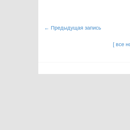
Post
←
Предыдущая запись
navigation
[ все 