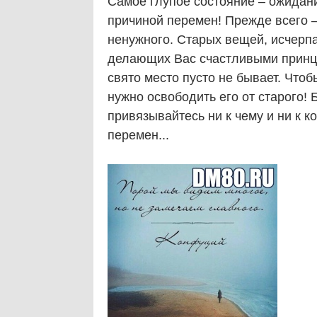
Самое глупое состояние – ожидан
причиной перемен! Прежде всего – 
ненужного. Старых вещей, исчерпа
делающих Вас счастливыми принци
свято место пусто не бывает. Чтоб
нужно освободить его от старого!
привязывайтесь ни к чему и ни к к
перемен...