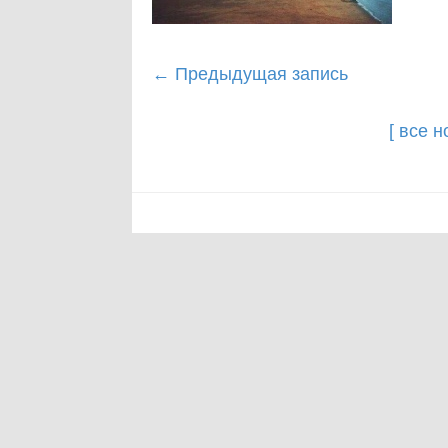
Post
←
Предыдущая запись
navigation
[ все 