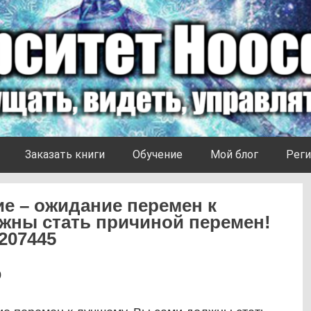
Заказать книги
Обучение
Мой блог
Реги
ие – ожидание перемен к
жны стать причиной перемен!
207445
0