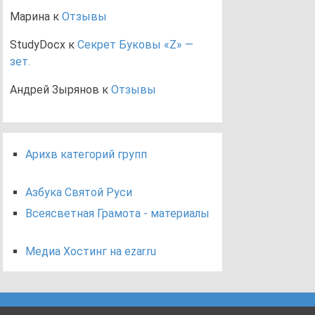
Марина
к
Отзывы
StudyDocx
к
Секрет Буковы «Z» —
зет.
Андрей Зырянов
к
Отзывы
Арихв категорий групп
Азбука Святой Руси
Всеясветная Грамота - материалы
Медиа Хостинг на ezar.ru