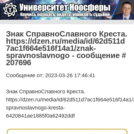
Skip to content
Университет Ноосферы
Menu
Знак СправноСлавного Креста.
https://dzen.ru/media/id/62d511d
7ac1f664e516f14a1/znak-
spravnoslavnogo - сообщение #
207696
Сообщение от: 2023-03-26 17:46:41
Знак СправноСлавного Креста.
https://dzen.ru/media/id/62d511d7ac1f664e516f14a1/
spravnoslavnogo-kresta-
6420841ae1885f0a62492ddf