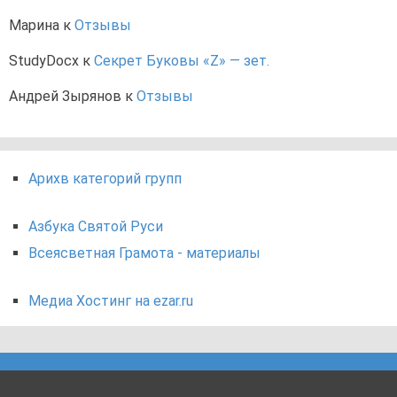
Марина
к
Отзывы
StudyDocx
к
Секрет Буковы «Z» — зет.
Андрей Зырянов
к
Отзывы
Арихв категорий групп
Азбука Святой Руси
Всеясветная Грамота - материалы
Медиа Хостинг на ezar.ru