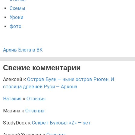
Схемы
Уроки
фото
Архив Блога в ВК
Свежие комментарии
Алексей
к
Остров Буян — ныне остров Рюген. И
столица древней Руси — Аркона
Наталия
к
Отзывы
Марина
к
Отзывы
StudyDocx
к
Секрет Буковы «Z» — зет.
Андрей Зырянов
к
Отзывы