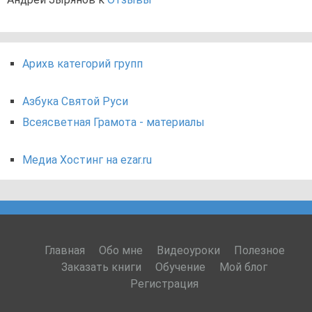
Арихв категорий групп
Азбука Святой Руси
Всеясветная Грамота - материалы
Медиа Хостинг на ezar.ru
Главная
Обо мне
Видеоуроки
Полезное
Заказать книги
Обучение
Мой блог
Регистрация