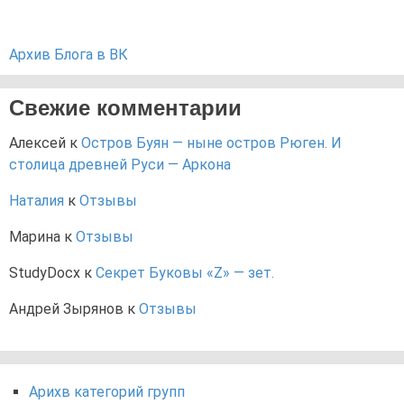
Архив Блога в ВК
Свежие комментарии
Алексей
к
Остров Буян — ныне остров Рюген. И
столица древней Руси — Аркона
Наталия
к
Отзывы
Марина
к
Отзывы
StudyDocx
к
Секрет Буковы «Z» — зет.
Андрей Зырянов
к
Отзывы
Арихв категорий групп