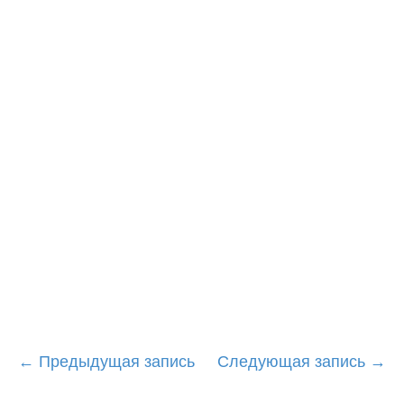
Post
←
Предыдущая запись
Следующая запись
→
navigation