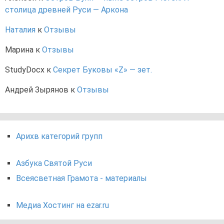
столица древней Руси — Аркона
Наталия
к
Отзывы
Марина
к
Отзывы
StudyDocx
к
Секрет Буковы «Z» — зет.
Андрей Зырянов
к
Отзывы
Арихв категорий групп
Азбука Святой Руси
Всеясветная Грамота - материалы
Медиа Хостинг на ezar.ru