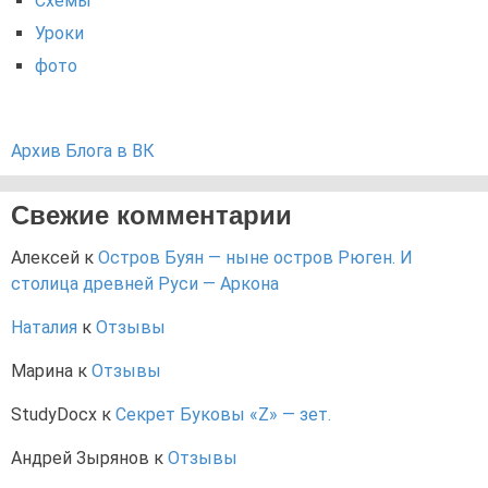
Схемы
Уроки
фото
Архив Блога в ВК
Свежие комментарии
Алексей
к
Остров Буян — ныне остров Рюген. И
столица древней Руси — Аркона
Наталия
к
Отзывы
Марина
к
Отзывы
StudyDocx
к
Секрет Буковы «Z» — зет.
Андрей Зырянов
к
Отзывы