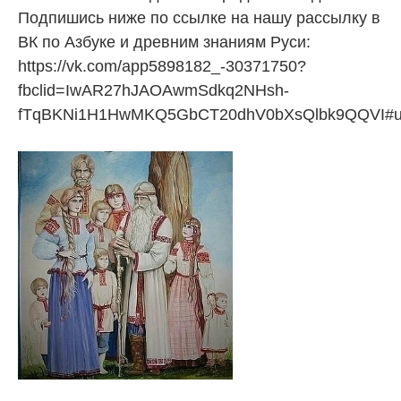
Подпишись ниже по ссылке на нашу рассылку в
ВК по Азбуке и древним знаниям Руси:
https://vk.com/app5898182_-30371750?
fbclid=IwAR27hJAOAwmSdkq2NHsh-
fTqBKNi1H1HwMKQ5GbCT20dhV0bXsQlbk9QQVI#u=