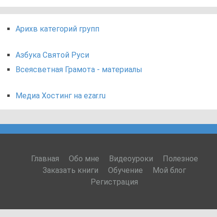
Арихв категорий групп
Азбука Святой Руси
Всеясветная Грамота - материалы
Медиа Хостинг на ezar.ru
Главная
Обо мне
Видеоуроки
Полезное
Заказать книги
Обучение
Мой блог
Регистрация