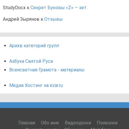
StudyDocx
к
Секрет Буковы «Z» — зет.
Андрей Зырянов
к
Отзывы
Арихв категорий групп
Азбука Святой Руси
Всеясветная Грамота - материалы
Медиа Хостинг на ezar.ru
Главная
Обо мне
Видеоуроки
Полезное