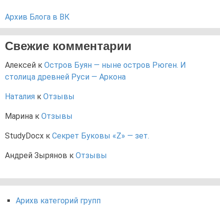
Архив Блога в ВК
Свежие комментарии
Алексей
к
Остров Буян — ныне остров Рюген. И
столица древней Руси — Аркона
Наталия
к
Отзывы
Марина
к
Отзывы
StudyDocx
к
Секрет Буковы «Z» — зет.
Андрей Зырянов
к
Отзывы
Арихв категорий групп