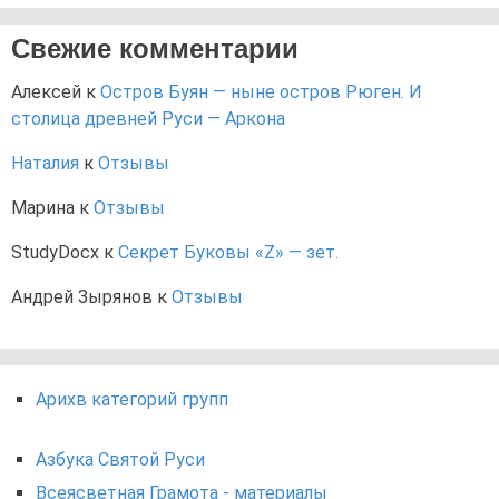
Свежие комментарии
Алексей
к
Остров Буян — ныне остров Рюген. И
столица древней Руси — Аркона
Наталия
к
Отзывы
Марина
к
Отзывы
StudyDocx
к
Секрет Буковы «Z» — зет.
Андрей Зырянов
к
Отзывы
Арихв категорий групп
Азбука Святой Руси
Всеясветная Грамота - материалы