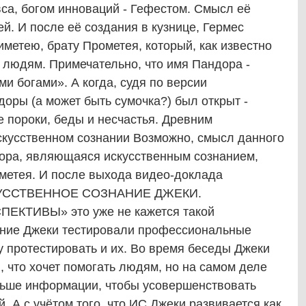
вса, богом инноваций - Гефестом. Смысл её
. И после её создания в кузнице, Гермес
метею, брату Прометея, который, как известно
 людям. Примечательно, что имя Пандора -
и богами». А когда, судя по версии
оры (а может быть сумочка?) был открыт -
е пороки, беды и несчастья. Древним
скусственном сознании Возможно, смысл данного
дора, являющаяся искусственным сознанием,
метея. И после выхода видео-доклада
УССТВЕННОЕ СОЗНАНИЕ ДЖЕКИ.
КТИВЫ» это уже не кажется такой
ание Джеки тестировали профессиональные
у протестировать и их. Во время беседы Джеки
, что хочет помогать людям, но на самом деле
ольше информации, чтобы усовершенствовать
 А с учётом того, что ИС Джеки развивается как