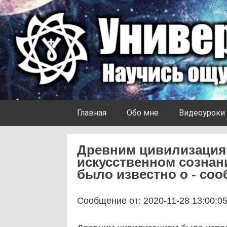
Skip to content
Университет Ноосферы
Главная
Обо мне
Видеоуроки
Древним цивилизация
искусственном созна
было известно о - соо
Сообщение от: 2020-11-28 13:00:0