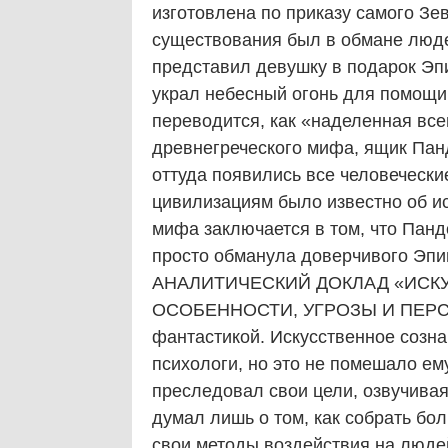
изготовлена по приказу самого Зе
существования был в обмане людей
представил девушку в подарок Эпи
украл небесный огонь для помощи
переводится, как «наделенная всем
древнегреческого мифа, ящик Панд
оттуда появились все человечески
цивилизациям было известно об и
мифа заключается в том, что Пан
просто обманула доверчивого Эпи
АНАЛИТИЧЕСКИЙ ДОКЛАД «ИСК
ОСОБЕННОСТИ, УГРОЗЫ И ПЕРСПЕ
фантастикой. Искусственное созн
психологи, но это не помешало ем
преследовал свои цели, озвучивая
думал лишь о том, как собрать б
свои методы воздействия на людей.