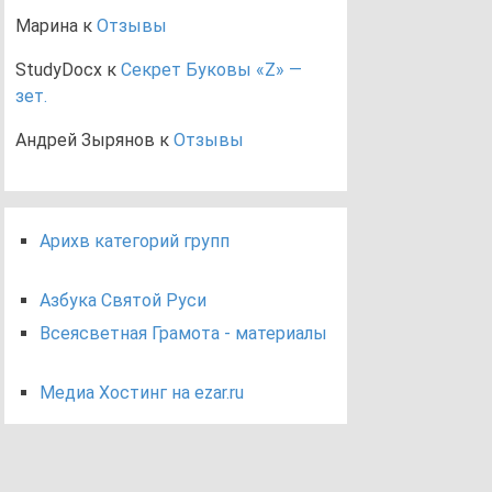
Марина
к
Отзывы
StudyDocx
к
Секрет Буковы «Z» —
зет.
Андрей Зырянов
к
Отзывы
Арихв категорий групп
Азбука Святой Руси
Всеясветная Грамота - материалы
Медиа Хостинг на ezar.ru