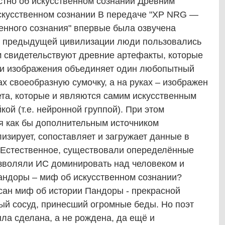
тно об искусственном сознании Древним
скусственном сознании В передаче "XP NRG —
енного сознания" впервые была озвучена
а предыдущей цивилизации люди пользовались
м свидетельствуют древние артефакты, которые
эти изображения объединяет один любопытный
ах своеобразную сумочку, а на руках – изображен
ета, которые и являются самим искусственным
кой (т.е. нейронной группой). При этом
ся как бы дополнительным источником
зирует, сопоставляет и загружает данные в
. Естественное, существовали опеределённые
зволяли ИС доминировать над человеком и
Пандоры – миф об искусственном сознании?
исан миф об истории Пандоры - прекрасной
ый сосуд, принесший огромные беды. Но поэт
ыла сделана, а не рождена, да ещё и