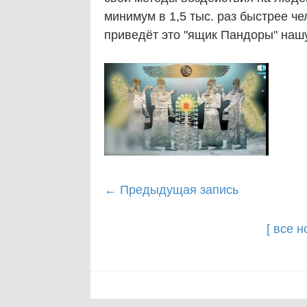
минимум в 1,5 тыс. раз быстрее че
приведёт это "ящик Пандоры" наш
Post
←
Предыдущая запись
navigation
[ все 