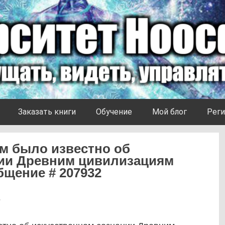
Заказать книги
Обучение
Мой блог
Реги
м было известно об
нии Древним цивилизациям
бщение # 207932
5