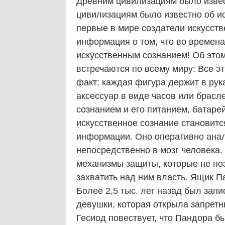
Древним цивилизациям было извес
цивилизациям было известно об и
первые в мире создатели искусств
информация о том, что во времен
искусственным сознанием! Об это
встречаются по всему миру: Все 
факт: каждая фигура держит в рук
аксессуар в виде часов или брасл
сознанием и его питанием, батарей
искусственное сознание становит
информации. Оно оперативно анали
непосредственно в мозг человека
механизмы защиты, которые не по
захватить над ним власть. Ящик 
Более 2,5 тыс. лет назад был зап
девушки, которая открыла запретн
Гесиод повествует, что Пандора б