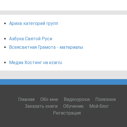
Арихв категорий групп
Азбука Святой Руси
Всеясветная Грамота - материалы
Медиа Хостинг на ezar.ru
Главная
Обо мне
Видеоуроки
Полезное
Заказать книги
Обучение
Мой блог
Регистрация