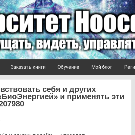
Заказать книги
Обучение
Мой блог
Реги
вствовать себя и других
БиоЭнергией» и применять эти
207980
1