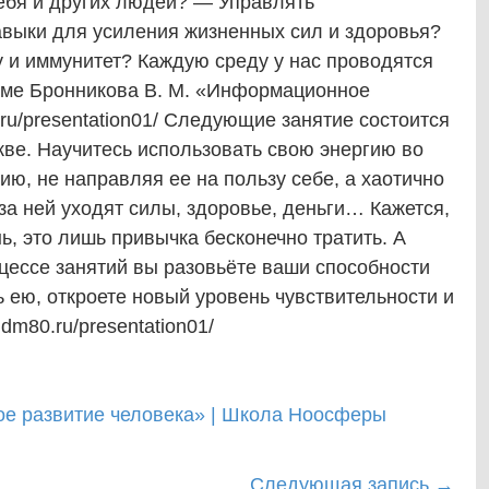
себя и других людей? — Управлять
авыки для усиления жизненных сил и здоровья?
 и иммунитет? Каждую среду у нас проводятся
еме Бронникова В. М. «Информационное
0.ru/presentation01/ Следующие занятие состоится
скве. Научитесь использовать свою энергию во
ию, не направляя ее на пользу себе, а хаотично
за ней уходят силы, здоровье, деньги… Кажется,
нь, это лишь привычка бесконечно тратить. А
цессе занятий вы разовьёте ваши способности
 ею, откроете новый уровень чувствительности и
.dm80.ru/presentation01/
е развитие человека» | Школа Ноосферы
Следующая запись
→