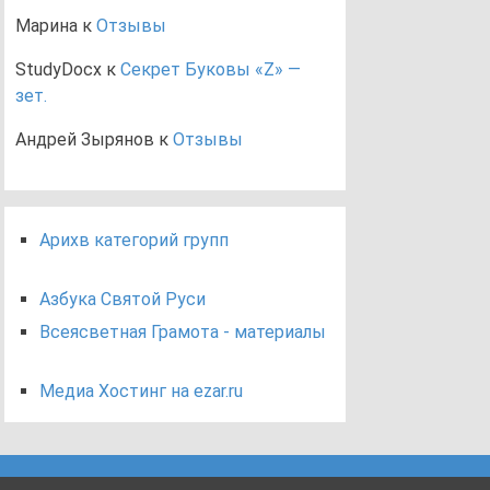
Марина
к
Отзывы
StudyDocx
к
Секрет Буковы «Z» —
зет.
Андрей Зырянов
к
Отзывы
Арихв категорий групп
Азбука Святой Руси
Всеясветная Грамота - материалы
Медиа Хостинг на ezar.ru