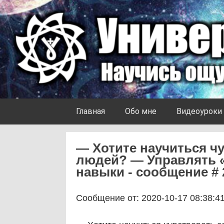
Skip to content
Университет Ноосферы
Главная
Обо мне
Видеоуроки
— Хотите научиться чу
людей? — Управлять «
навыки - сообщение # 
Сообщение от: 2020-10-17 08:38:4