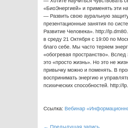
— Хотите научиться чувствовать 
«БиоЭнергией» и применять эти н
— Развить свою ауральную защиту
презентационные занятия по сист
Развитие Человека». http://lp.dm8
в среду 21 Октября с 19:00 по Мо
благо себе. Мы часто теряем энерг
«обогревая пространство». Вслед 
это «просто жизнь». Но это не жиз
привычку можно и поменять. В про
воспринимать энергию и управлять
психических способностей. http://lp
Ссылка:
Вебинар «Информационно
Post
←
Предыдущая запись