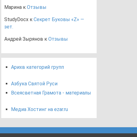
Марина
к
Отзывы
StudyDocx
к
Секрет Буковы «Z» —
зет.
Андрей Зырянов
к
Отзывы
Арихв категорий групп
Азбука Святой Руси
Всеясветная Грамота - материалы
Медиа Хостинг на ezar.ru