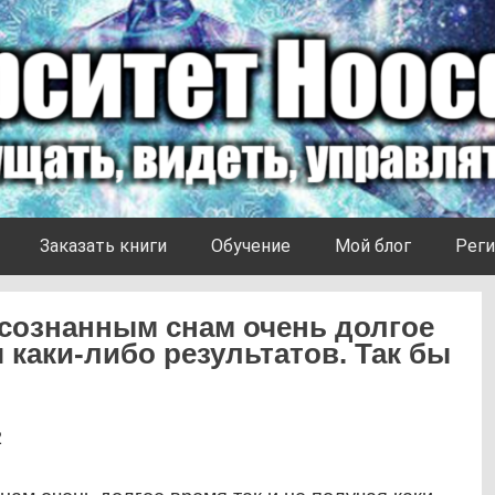
Заказать книги
Обучение
Мой блог
Реги
сознанным снам очень долгое
я каки-либо результатов. Так бы
2