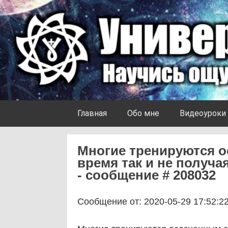
Skip to content
Университет Ноосферы
Главная
Обо мне
Видеоуроки
Многие тренируются о
время так и не получа
- сообщение # 208032
Сообщение от: 2020-05-29 17:52:2