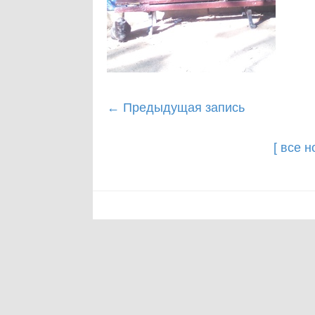
Post
←
Предыдущая запись
navigation
[ все 