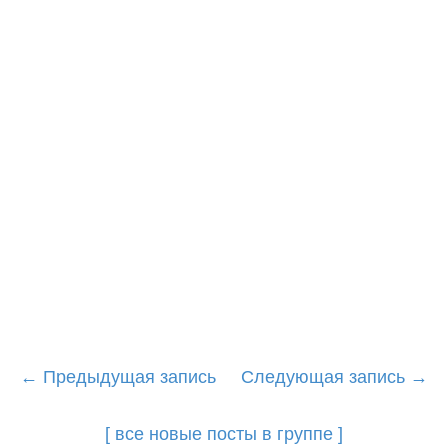
Post
←
Предыдущая запись
Следующая запись
→
navigation
[ все новые посты в группе ]