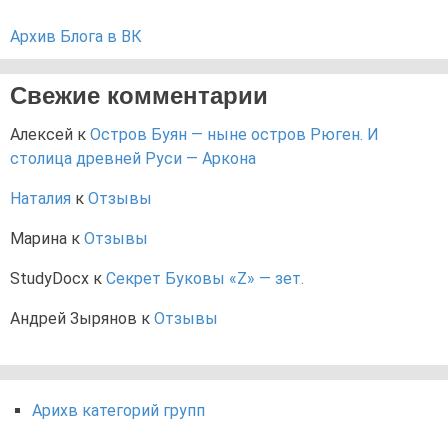
Архив Блога в ВК
Свежие комментарии
Алексей
к
Остров Буян — ныне остров Рюген. И
столица древней Руси — Аркона
Наталия
к
Отзывы
Марина
к
Отзывы
StudyDocx
к
Секрет Буковы «Z» — зет.
Андрей Зырянов
к
Отзывы
Арихв категорий групп