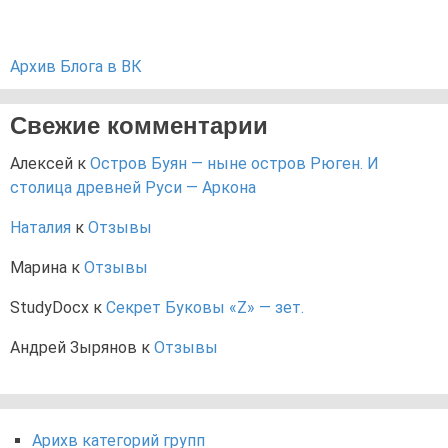
Архив Блога в ВК
Свежие комментарии
Алексей
к
Остров Буян — ныне остров Рюген. И
столица древней Руси — Аркона
Наталия
к
Отзывы
Марина
к
Отзывы
StudyDocx
к
Секрет Буковы «Z» — зет.
Андрей Зырянов
к
Отзывы
Арихв категорий групп