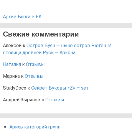
Архив Блога в ВК
Свежие комментарии
Алексей
к
Остров Буян — ныне остров Рюген. И
столица древней Руси — Аркона
Наталия
к
Отзывы
Марина
к
Отзывы
StudyDocx
к
Секрет Буковы «Z» — зет.
Андрей Зырянов
к
Отзывы
Арихв категорий групп