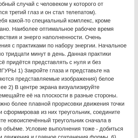
обный случай с человеком у которого от
ся третий глаз и он стал телепатом).
бя какой-то специальный комплекс, кроме
зано. Наиболее оптимальное рабочее время
вствия и энерго наполненности. Очень
ния с практиками по набору энергии. Начальное
 тридцати минут в день. Данная практики
сё придётся представлять с нуля и без
ГУРЫ 1) Закройте глаза и представьте на
ляются представляемые изображения) белое
лее 2) В центре экрана визуализируйте
емещайте её на плоскости в разные стороны.
ожно более плавной прорисовки движения точки
 и сформировав из них треугольник, соедините
те новоиспечённый треугольник сначала в
в объёме. Условие выполнения тоже - добиться
и движения и главное сохранения формы. 6)