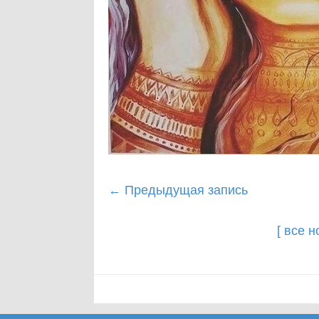
Post
←
Предыдущая запись
navigation
[ все 