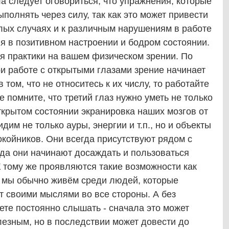
ла следует оговориться, что упражнения, которые
полнять через силу, так как это может привести
ёлых случаях и к различным нарушениям в работе
я в позитивном настроении и бодром состоянии.
я практики на вашем физическом зрении. По
и работе с открытыми глазами зрение начинает
том, что не относитесь к их числу, то работайте
е помните, что третий глаз нужно уметь не только
открытом состоянии экранировка наших мозгов от
им не только ауры, энергии и т.п., но и объекты
окойников. Они всегда присутствуют рядом с
гда они начинают досаждать и пользоваться
 тому же проявляются такие возможности как
то мы обычно живём среди людей, которые
т своими мыслями во все стороны. А без
дете постоянно слышать - сначала это может
езным, но в последствии может довести до