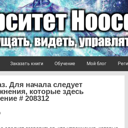
Заказать книги
Обучение
Мой блог
Реги
аз. Для начала следует
жнения, которые здесь
ение # 208312
0