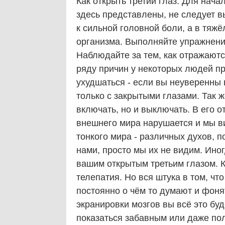
Как открыть третий глаз. Для нача
здесь представлены, не следует вы
к сильной головной боли, а в тяж
организма. Выполняйте упражнени
Наблюдайте за тем, как отражаютс
ряду причин у некоторых людей пр
ухудшаться - если вы неуверенны в 
только с закрытыми глазами. Так ж
включать, но и выключать. В его 
внешнего мира нарушается и мы вид
тонкого мира - различных духов, п
нами, просто мы их не видим. Ино
вашим открытым третьим глазом. К
телепатия. Но вся штука в том, ч
постоянно о чём то думают и фоня
экранировки мозгов вы всё это бу
показаться забавным или даже пол