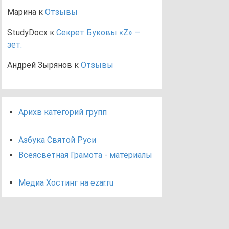
Марина
к
Отзывы
StudyDocx
к
Секрет Буковы «Z» —
зет.
Андрей Зырянов
к
Отзывы
Арихв категорий групп
Азбука Святой Руси
Всеясветная Грамота - материалы
Медиа Хостинг на ezar.ru