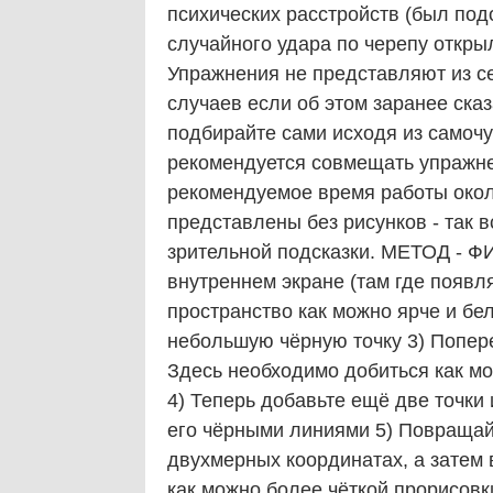
психических расстройств (был под
случайного удара по черепу открыл
Упражнения не представляют из се
случаев если об этом заранее ска
подбирайте сами исходя из самочу
рекомендуется совмещать упражне
рекомендуемое время работы около
представлены без рисунков - так в
зрительной подсказки. МЕТОД - ФИ
внутреннем экране (там где появ
пространство как можно ярче и бе
небольшую чёрную точку 3) Попер
Здесь необходимо добиться как м
4) Теперь добавьте ещё две точки
его чёрными линиями 5) Повращай
двухмерных координатах, а затем 
как можно более чёткой прорисовк