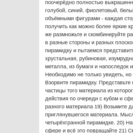
поочерёдно полностью выкрашенны
голубой, синий, фиолетовый, белый
объёмными фигурами - каждая сто
получить как можно более яркие к
же размножьте и скомбинируйте р
в разные стороны и разных плоско
пирамидку и пытаемся представить
хрустальная, рубиновая, изумрудна
металла, из бумаги и напоследок 
Необходимо не только увидеть, но
Взорвите пирамидку. Представьте ка
частицы того материала из которо
действия по очереди с кубом и с
разного материала 19) Возьмите д
приглянувшегося материала. Мысл
четырёхгранной пирамидке. 20) На
сфере и всё это повращайте 21) С