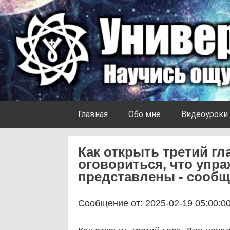
Skip to content
Университет Ноосферы
Главная
Обо мне
Видеоуроки
Как открыть третий гл
оговориться, что упра
представлены - сообщ
Сообщение от: 2025-02-19 05:00:0