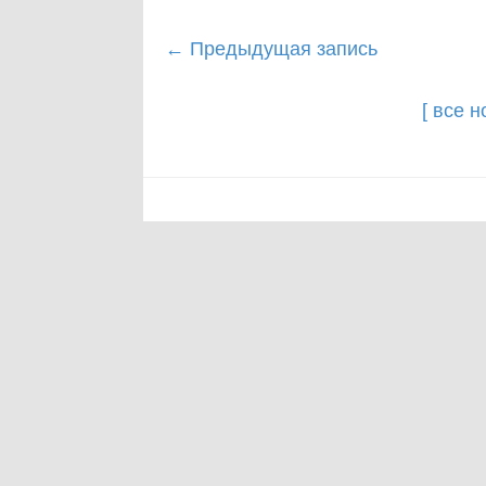
Post
←
Предыдущая запись
navigation
[ все 