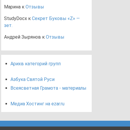
Марина
к
Отзывы
StudyDocx
к
Секрет Буковы «Z» —
зет.
Андрей Зырянов
к
Отзывы
Арихв категорий групп
Азбука Святой Руси
Всеясветная Грамота - материалы
Медиа Хостинг на ezar.ru