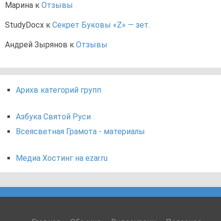
Марина
к
Отзывы
StudyDocx
к
Секрет Буковы «Z» — зет.
Андрей Зырянов
к
Отзывы
Арихв категорий групп
Азбука Святой Руси
Всеясветная Грамота - материалы
Медиа Хостинг на ezar.ru