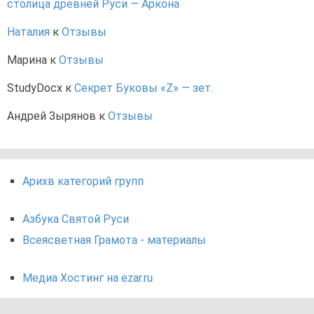
столица древней Руси — Аркона
Наталия
к
Отзывы
Марина
к
Отзывы
StudyDocx
к
Секрет Буковы «Z» — зет.
Андрей Зырянов
к
Отзывы
Арихв категорий групп
Азбука Святой Руси
Всеясветная Грамота - материалы
Медиа Хостинг на ezar.ru