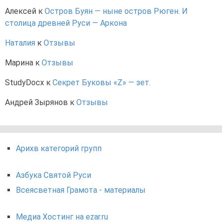
Алексей
к
Остров Буян — ныне остров Рюген. И
столица древней Руси — Аркона
Наталия
к
Отзывы
Марина
к
Отзывы
StudyDocx
к
Секрет Буковы «Z» — зет.
Андрей Зырянов
к
Отзывы
Арихв категорий групп
Азбука Святой Руси
Всеясветная Грамота - материалы
Медиа Хостинг на ezar.ru