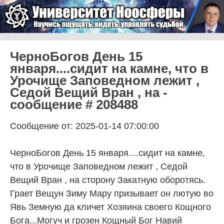
Skip to content
Университет Ноосферы
Menu
ЧерноБогов День 15
января....сидит на камне, что в
Урочище Заповедном лежит ,
Седой Вещий Вран , на -
сообщение # 208488
Сообщение от: 2025-01-14 07:00:00
ЧерноБогов День 15 января....сидит на камне, что в Урочище Заповедном лежит , Седой Вещий Вран , на сторону Закатную оборотясь. Грает Вещун Зиму Мару призывает он лютую во Явь Земную да кличет Хозяина своего Кощного Бога...Могуч и грозен Кощный Бог Навий Владыка. Идет Он шагом неслышным по Земле , оку человеческому незрим.......КОЩНЫЙ БОЖЕ ЗМИЕВ ОТЧЕ . НАВИЙ ВЛАДЫКА , ЗИМНИЙ ПОЛНОЧНЫЙ. В ПОДГОРНЫХ НОРАХ ХРАНЯЩИЙ КЛАДЫ . НЕ ДАЖДИ МОРА НЕ ДАЖДИ ГЛАДА. В ГЛУБОКИХ ВОДАХ ЗАРОД ТВОРЯЩИЙ. В ПОДЗЕМНЫХ ХОДАХ ИНОЕ ЗРЯЩИЙ . ОЧАМИ ГРОЗНЫЙ , ХЛАДНЫЙ МОРОЗНЫЙ. КОПЬЕМ РАЗЯЩИЙ , МАРУ ВОДЯЩИЙ. НЕ ДАЖДИ ХУДА НЕ ДАЖДИ ЛИХА , КОЩНЫЙ БОЖЕ НАВИЙ ВЛАДЫКА!!! ГОЙ!!! КОЩЕЙ — БОГ НАВИ Кощей — это не просто персонаж сказок. Это отдельная и весьма значимая персона в славянском языческом пантеоне. Не побоюсь этого слова, Кощей — это языческий бог. По одной версии было у Чернобога четверо сыновей: Вий, Аспид, Горын да младший самый, Кощей. И пусть рождён был он последним, но сила его велика была. Братья перед ним, что перед владыкой тёмным кланялись. И по делу было, потому, как самое жуткое место в Навьем мире охранял Кощей — Лунный Чертог, где покоился сам Чернобог. По другой версии Кощей является сыном Бога Вия и Матери сырой Земли и является воплощением Чернобога. Супругой Кащея была Мара (Морена) – Богиня зимы и смерти. От союза с Марой у Кощея есть дети: Мста, Мор, Морок, Лень, Обида, Лихоманка, Черная немочь Сам термин «Кощей»происходит от слова «кость». По одной версии, этого персонажа так назвали вследствие его излишней худобы или же потому, что он представлялся в древности живым скелетом. По другой версии, которая, по моему мнению, наиболее правдоподобна, Кощея называли так потому, что он является хозяином «кощного мира» или «костного мира», то есть был хозяином мира мёртвых, хозяином подземного мира. Все знавали о силе безмерной Кощея, о мече его да доспехах, заговорённых чарами тёмными, так что ни одно оружие его не брало. Душами мёртвыми ведал Кощей да тварями всякими, что в тени да под покровом ночи, обитали. И был страх перед ним велик, не только люди, но и боги светлые с ним встреч избегали. Люди страшились ночи, за порог не выходили, поговаривали, что в это время сам Кощей из чертогов своих поднимается, да по земле смертной ходит, души новые ищет. Только ошибались порой, потому как, пусть и ведал миром загробным Кощей, а жизнь ничью не отнимал. Не смертью был он. Лишь владыкой чертогов тёмных, куда души неверных уходили после смерти. Славянские предания рассказывают нам, что Кощей — Бог Нави, полководец Чернобога. Этому Богу свойственны справедливость и благородство. Есть предания о том, что сходился Кощей три раза в поединках с Даждьбогом. И в каждом побеждал, но отпускал Даждьбога с миром, не причинив ему вреда. Помня о том, что именно Даждьбог напоил его тремя вёдрами воды, когда освобождал из цепей, в которые был закован Кощей. Кощей искусный воин.О его владении мечом, ходит множество легенд. А ещё у него есть заговорённые доспехи, которые делают его практически неуязвимым. Ни в одном из древних преданий, сумевших дойти до нас, Кощей не был побеждён. Повержен да, но не убит. Вся жизненная сила Кощея была сосредоточена в некоем Яйце, которое по легенде создал Род в начале сотворения мира. Очевидно это - то самое Яйцо, о котором говорят многие эзотерические тексты ранних агностиков, алхимиков, каббалистов, теософов. Это Яйцо – символ первозданной творящей энергии, аллегория изначального сотворяющего импульса, исторгнутого, как говорят масоны, Великим Архитектором Вселенной. И если сила Кощея заключена в этом яйце, то логично предположить, что именно в этом персонаже наши далекие предки заключили образ темной стороны человеческой натуры – изначальной, бессмертной и непобедимой. Ведь Кощея Бессмертного никто так и не смог одолеть именно потому, что для этого нужно было бы уничтожить Яйцо, являющееся сутью мироздания. Лишь в поздних легендах – сказках – Кощей несколько раз погибает. Это происходит потому, что ко времени появления этих сказок наши предки уже утратили истинный смысл этого непростого и многопланового мифологического образа. Так же из сказок мы знаем, что Кощей может навести чары на своих пленников и врагов, под действием его силы они могут превратиться в камень, дерево, лед – окостеневают. Отсюда же русское слово "кощун" как синоним слова колдун, "кощуны творить" – наводить смертельные чары. Кощей связан со стихией воды. Вода придаёт Кощею сверхъестественную силу. Выпив три ведра воды, принесенные ему Иваном-царевичем, Кощей разрывает 12 цепей и освобождается из подземелья Марьи Моревны. В былинах и русских народных сказках, воду вёдрами могли пить только змеи и богатыри и действительно получали от этого силу. Эта легенда так же говорит о том, что Кощей связан с культами плодородия и возрождения. Это зерно, напившись живительной влаги, вырывается из земли-темницы на белый свет уже в качестве молодого росточка. Внешний вид Кощей в антропоморфной своей сущности предстает обычно в виде старика — высокого, худого, седоволосого и седобородого. Он одет в воинские доспехи чёрного цвета, а голову Кощея венчает серебристый шлем, украшенный четырьмя перьями, призванными актуализировать не только хаотическую, но и космическую сущность Кощея: зеленое, оранжевое, небесно-голубое и малиновое. В правой руке у Кощея позолоченный меч. Он столь тяжел, что никто кроме ночного царя поднять этот меч не может. В левой же руке Кощей держит щит из бронзы. Щит нужен царю не для защиты, а для того, чтобы очаровать, околдовать того человека, которого Кощей нашел и хочет теперь отнести в свой мрачный мир Нави. Стоит злому, нехорошему человеку посмотреть на щит Кощея, как тут же этот человек слабеет, ноги у него подкашиваются, разум отключается. И в таком виде Кощею уже не составляет труда просто подхватить своего будущего солдата, взвалить его на седло и везти в мир Нави. Особенно же обращает на себя внимание взгляд Кощея — ледяные серые глаза, если посмотреть в них, кажется, будто затягивают своим холодом: сначала пронизывают насквозь, а потом долго еще преследуют, являясь в снах и пугая даже добрых и честных людей. Но не только в облике человеческом является Кощей. Любит он приходить в образе того или иного тотемного своего животного. Кощей и богиня Мара Кощей напивается воды и похищает красавиц в свою тёмную обитель. А если представить, что речь идёт о природных явлениях?! Осенью земля впитывает в себя всю влагу, словно набирает силы для длительного перехода, и наступает зима. То есть похищение Кощеем красна девиц, можно рассматривать как наступление осени и затем зимы. Если вспомнить образ, который навязывается этому языческому персонажу, то это гниль и растлённое тело, то есть, то, что получается при разложении плодов и растений осенью. В этом покрове хранятся зёрна. Что прорастут с наступлением весны Кощеевым цветом, зелёным. Итак, Кощей похищает красна девиц и всячески пытается помешать царевичам, которые ринулись спасать своих невест. Хотя если присмотреться, Кощей практически не наносит царевичам никакого урона, так мелкие шалости, с которыми герои легко справляются. А что если Кощей не похититель, а хранитель?! Не похищает он красоту весны и тепло её, а хранит её богатства в недрах матушки земли?! Да, да мы говорим о зёрнах и корнях, что скрываются под снегом зимой. И козни Кощея, это вовсе не палки в колёса героев, а ворчливая отеческая забота?! Интересная точка зрения, не так ли?! Не забывайте, что у наших предков не было понятий абсолютного, беспричинного зла. Зло, древними славянами рассматривалось, как нечто столь же естественное, как и добро. Зло есть, потому что есть добро-это равновесие. Поэтому злодеи в русских сказках и не злодеи вовсе, а просто герои, исповедующие другую сторону добра. Ведь по сути они совершали злодеяния, для того чтобы всякие царевичи могли совершить добрые дела. Странно, дико, но ведь в такое поверить возможно. И давайте вспомним, царевич на коне, побеждает Кощея на коне. Конь — это символика солярных богов, ведь именно на колеснице, запряжённой лошадьми, солнце проносится по небосводу. Битву между Кощеем и царевичем можно интерпретировать, как победу весеннего солнца над зимним. Что касается Мары, то это богиня смерти и символ её серп. Серп — это орудие жатвы и здесь речь идёт не только об урожае смерти, когда тёмная богиня забирает жизни, но это и самая обычная жатва. Не стоит забывать, что Мара считается богиней зимы. Тогда легенда о том, что Мара была супругой Кощея, выглядит, довольно убедительно. Сами посудите, Мара отнимает жизнь и властвует над миром в зимнюю пору, а Кощей хранит собранные ею души в своём подземном царстве, и оберегает землю, до весенних посевов. И когда царевич, побеждает Кощея, он выпускает на свободу саму весну и на этом кончается властвование Мары. Наступает время невесты и жениха, новый круг плодородия. Если вспомнить доводы о том, что Мара это тёмная ипостась Лады и других светлых богинь, то почему бы подобное суждение не допустить в случае с Кощеем. Быть может битва между ним и мифическим царевичем, олицетворяет перерождение тёмной силы в светлую?! Согласитесь, это довольно занимательная теория. Капища Капища Кощея создаются обычно в местах труднодоступных и темных — таких, куда человеку постороннему трудно добраться и куда свет не очень охотно проникает. Идеальный вариант Кощеева капища — пещера в лесу. Самое главное при подготовке такого капища — это не пытаться попасть в самую глубину пещеры. Капище обычно устраивается не в пещере, а у входа в неё. День Кощея,он же Касьянов день, приходится на 29 февраля. Если следовать правилу славянского земледельческого календаря, что каждому дню года имеется супротивный двойник, то мы заметим удивительное совпадение: день Кощея (зимнего) соединяется остью с днём Консуса (Кощея?), приходящимся на 29 августа, то есть летнего. Тотемные животные Все животные, облики которых может принимать