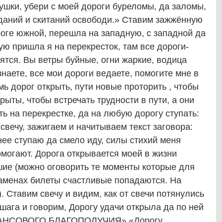
шки, убери с моей дороги буреломы, да заломы,
жданий и скитаний освободи.» Ставим зажжённую
ороге южной, перешла на западную, с западной да
ую пришла я на перекресток, там все дороги-
дятся. Вы ветры буйные, огни жаркие, водица
наете, все мои дороги ведаете, помогите мне в
ь дорог открыть, пути новые проторить , чтобы
крыты, чтобы встречать трудности в пути, а они
ь на перекрестке, да на любую дорогу ступать:
вечу, зажигаем и начитываем текст заговора:
нее ступаю да смело иду, силы стихий меня
омогают. Дорога открывается моей в жизни
ие (можно оговорить те моменты которые для
заменах билеты счастливые попадаются. На
 Ставим свечу и видим, как от свечи потянулись
шага и говорим, Дорогу удачи открыла да по ней
ИНАНСОВОГО БЛАГОПОЛУЧИЯ» «Дорогу