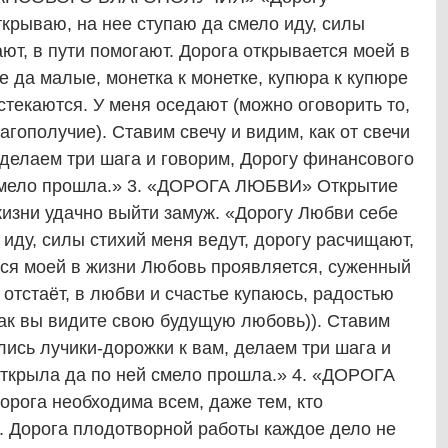
крываю, на нее ступаю да смело иду, силы
ют, в пути помогают. Дорога открывается моей в
 да малые, монетка к монетке, купюра к купюре
стекаются. У меня оседают (можно оговорить то,
гополучие). Ставим свечу и видим, как от свечи
 делаем три шага и говорим, Дорогу финансового
 смело прошла.» 3. «ДОРОГА ЛЮБВИ» Открытие
жизни удачно выйти замуж. «Дорогу Любви себе
 иду, силы стихий меня ведут, дорогу расчищают,
тся моей в жизни Любовь проявляется, суженный
 отстаёт, в любви и счастье купаюсь, радостью
как вы видите свою будущую любовь)). Ставим
улись лучики-дорожки к вам, делаем три шага и
открыла да по ней смело прошла.» 4. «ДОРОГА
га необходима всем, даже тем, кто
 Дорога плодотворной работы каждое дело не