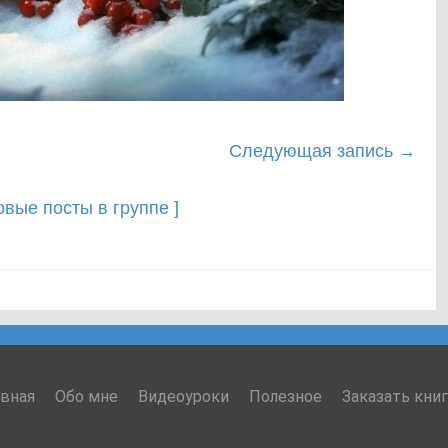
Следующая запись
→
новые посты в группе ]
авная
Обо мне
Видеоуроки
Полезное
Заказать кни