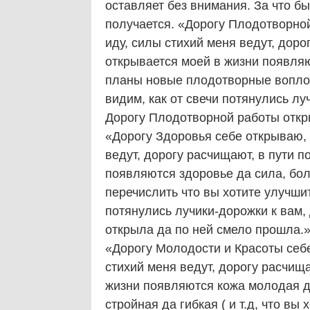
оставляет без внимания. За что бы 
получается. «Дорогу Плодотворной
иду, силы стихий меня ведут, доро
открывается моей в жизни появляю
планы новые плодотворные воплощ
видим, как от свечи потянулись лу
Дорогу Плодотворной работы отк
«Дорогу Здоровья себе открываю, 
ведут, дорогу расчищают, в пути п
появляются здоровье да сила, бо
перечислить что вы хотите улучшит
потянулись лучики-дорожки к вам,
открыла да по ней смело прошл
«Дорогу Молодости и Красоты себе
стихий меня ведут, дорогу расчища
жизни появляются кожа молодая д
стройная да гибкая ( и т.д, что вы