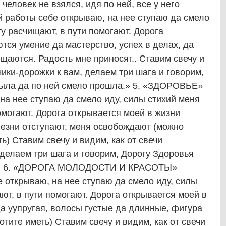
человек не взялся, идя по ней, все у него
 работы себе открываю, на нее ступаю да смело
гу расчищают, в пути помогают. Дорога
тся умение да мастерство, успех в делах, да
аются. Радость мне приносят.. Ставим свечу и
чики-дорожки к вам, делаем три шага и говорим,
рыла да по ней смело прошла.» 5. «ЗДОРОВЬЕ»
на нее ступаю да смело иду, силы стихий меня
омогают. Дорога открывается моей в жизни
лезни отступают, меня освобождают (можно
ь) Ставим свечу и видим, как от свечи
 делаем три шага и говорим, Дорогу Здоровья
а.» 6. «ДОРОГА МОЛОДОСТИ И КРАСОТЫ»
 открываю, на нее ступаю да смело иду, силы
ют, в пути помогают. Дорога открывается моей в
а уупругая, волосы густые да длинные, фигура
 хотите иметь) Ставим свечу и видим, как от свечи