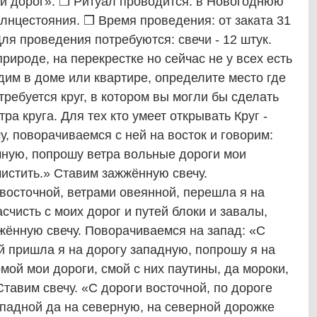
и дорог». ❒ Ритуал проводится: в Новогоднюю
олнцестояния. ❒ Время проведения: от заката 31
ля проведения потребуются: свечи - 12 штук.
рироде, на перекрестке но сейчас не у всех есть
дим в доме или квартире, определите место где
требуется круг, в котором вы могли бы сделать
ра круга. Для тех кто умеет открывать Круг -
у, поворачиваемся с ней на восток и говорим:
чную, попрошу ветра вольные дороги мои
чистить.» Ставим зажжённую свечу.
восточной, ветрами овеянной, перешла я на
счисть с моих дорог и путей блоки и завалы,
жённую свечу. Поворачиваемся на запад: «С
й пришла я на дорогу западную, попрошу я на
мой мои дороги, смой с них паутины, да мороки,
Ставим свечу. «С дороги восточной, по дороге
падной да на северную, на северной дорожке