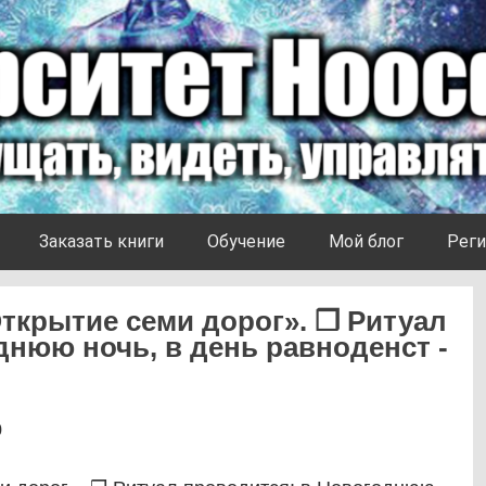
Заказать книги
Обучение
Мой блог
Реги
ткрытие семи дорог». ❒ Ритуал
днюю ночь, в день равноденст -
0