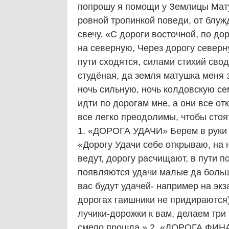
попрошу я помощи у Землицы Мату
ровной тропинкой поведи, от блу
свечу. «С дороги восточной, по д
на северную, Через дорогу северн
пути сходятся, силами стихий сво
студёная, да земля матушка меня з
ночь сильную, ночь колдовскую сем
идти по дорогам мне, а они все от
все легко преодолимы, чтобы стоят
1. «ДОРОГА УДАЧИ» Берем в руки с
«Дорогу Удачи себе открываю, на 
ведут, дорогу расчищают, в пути п
появляются удачи малые да больш
вас будут удачей- например на эк
дорогах гаишники не придираются).
лучики-дорожки к вам, делаем три 
смело прошла.» 2. «ДОРОГА Ф