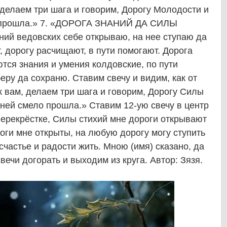
 делаем три шага и говорим, Дорогу Молодости и
о прошла.» 7. «ДОРОГА ЗНАНИЙ ДА СИЛЫ
й ведовских себе открываю, на нее ступаю да
, дорогу расчищают, в пути помогают. Дорога
тся знания и умения колдовские, по пути
ру да сохраню. Ставим свечу и видим, как от
к вам, делаем три шага и говорим, Дорогу Силы
 ней смело прошла.» Ставим 12-ую свечу в центр
перекрёстке, Силы стихий мне дороги открывают
роги мне открыты, на любую дорогу могу ступить
 счастье и радости жить. Мною (имя) сказано, да
ечи догорать и выходим из круга. Автор: Зязя.