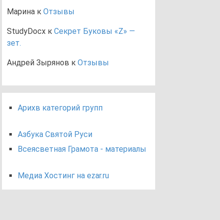
Марина
к
Отзывы
StudyDocx
к
Секрет Буковы «Z» —
зет.
Андрей Зырянов
к
Отзывы
Арихв категорий групп
Азбука Святой Руси
Всеясветная Грамота - материалы
Медиа Хостинг на ezar.ru