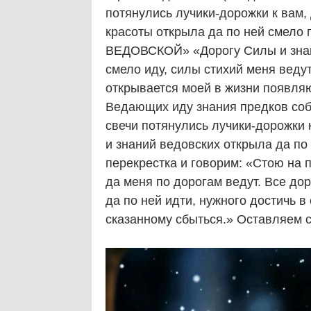
потянулись лучики-дорожки к вам,
красоты открыла да по ней смел
ВЕДОВСКОЙ» «Дорогу Силы и знани
смело иду, силы стихий меня ведут
открывается моей в жизни появляю
Ведающих иду знания предков собе
свечи потянулись лучики-дорожки 
и знаний ведовских открыла да по
перекрестка и говорим: «Стою на 
да меня по дорогам ведут. Все до
да по ней идти, нужного достичь в
сказанному сбыться.» Оставляем св