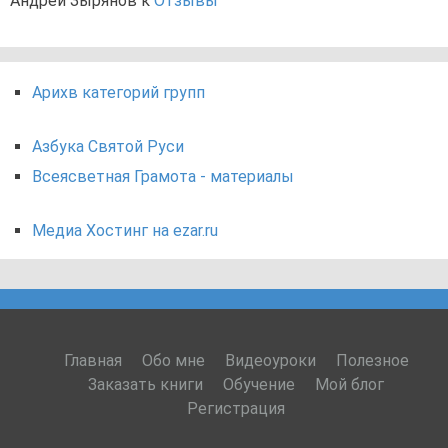
Андрей Зырянов
к
Отзывы
Арихв категорий групп
Азбука Святой Руси
Всеясветная Грамота - материалы
Медиа Хостинг на ezar.ru
Главная
Обо мне
Видеоуроки
Полезное
Заказать книги
Обучение
Мой блог
Регистрация