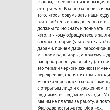
скопом, но если эта информация в
этот ритуал. В конце концов, заче
того, чтобы обдумывать наши буд
вчитывайтесь в каждое слово и в 
должны точно знать и понимать что
чего, и к кому обращаетесь в закл
согласно теории (учите матчасть!
дарами, причем дары персонифицир
мы даем одни дары, а другому – др
распространенную ошибку (это пря
это термин чернокнижников! Именн
перекрестки, ставят их там и уход
монетки через плечо со словами «
с открытым лицо и с уважением и п
поднимая взгляд молча уходят. У 
Мы им не платим за работу, а пов
благодарность! Автор Olga Fox.