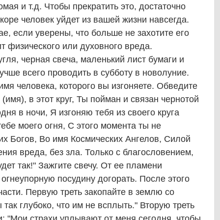
мая и т.д. Чтобы прекратить это, достаточно
коре человек уйдет из вашей жизни навсегда.
ае, если уверены, что больше не захотите его
ит физического или духовного вреда.
гля, черная свеча, маленький лист бумаги и
учше всего проводить в субботу в новолуние.
имя человека, которого вы изгоняете. Обведите
 (имя), в этот круг, Ты пойман и связан чернотой
дня в ночи, Я изгоняю тебя из своего круга
тебе моего огня, С этого момента ты не
х Богов, Во имя Космических Ангелов, Силой
ения вреда, без зла. Только с благословением,
дет так!" Зажгите свечу. От ее пламени
в огнеупорную посудину догорать. После этого
части. Первую треть закопайте в землю со
так глубоко, что им не всплыть." Вторую треть
и: "Мои страхи уплывают от меня сегодня, чтобы