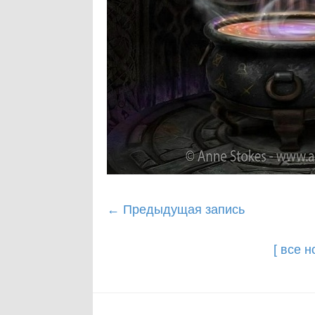
Post
←
Предыдущая запись
navigation
[ все 