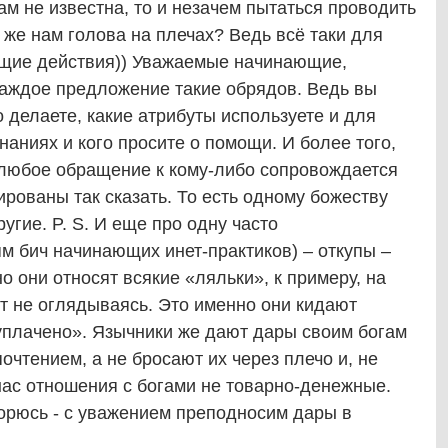
ам не известна, то и незачем пытаться проводить
м же нам голова на плечах? Ведь всё таки для
ущие действия)) Уважаемые начинающие,
каждое предложение такие обрядов. Ведь вы
 делаете, какие атрибуты используете и для
инаниях и кого просите о помощи. И более того,
) любое обращение к кому-либо сопровождается
ованы так сказать. То есть одному божеству
угие. P. S. И еще про одну часто
м бич начинающих инет-практиков) – откупы –
о они относят всякие «ляльки», к примеру, на
ят не оглядываясь. Это именно они кидают
уплачено». Язычники же дают дары своим богам
очтением, а не бросают их через плечо и, не
нас отношения с богами не товарно-денежные.
торюсь - с уважением преподносим дары в