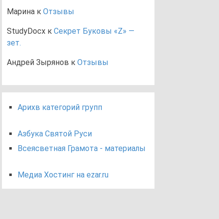
Марина
к
Отзывы
StudyDocx
к
Секрет Буковы «Z» —
зет.
Андрей Зырянов
к
Отзывы
Арихв категорий групп
Азбука Святой Руси
Всеясветная Грамота - материалы
Медиа Хостинг на ezar.ru