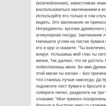
(возлюбленная), завистливая знако
воспользоваться заклинанием и вс
Используйте его только в том случ
видеть. Это заклинание не принос
Ингредиенты: кусочек древесного у
огнеупорная посуда. Заклинание л
Напишите углем на листке бумаги 
его в круг и скажите: "Ты вовлечен,
вокруг. Услышишь мой глас ты сего
жизни, Так далеко, что не достать 
побеспокоишь меня. Во имя Древни
этой магии ты изгнан – Без причин
Что станешь лучше навсегда. Да бу
подожгите лист бумаги и бросьте 
соберите пепел, разделите на три 
словами: "Мои тревоги похоронены 
бросьте в быструю реку со словам