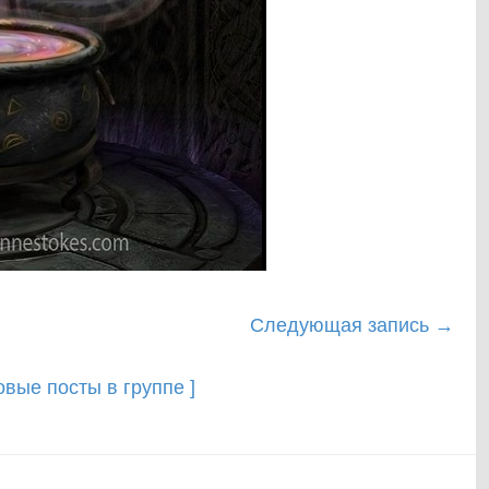
Следующая запись
→
новые посты в группе ]