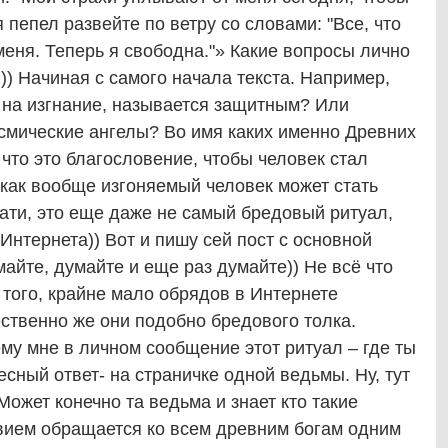
 пепел развейте по ветру со словами: "Все, что
меня. Теперь я свободна."» Какие вопросы лично
)) Начиная с самого начала текста. Например,
 на изгнание, называется защитным? Или
смические ангелы? Во имя каких именно Древних
 что это благословение, чтобы человек стал
как вообще изгоняемый человек может стать
тати, это еще даже не самый бредовый ритуал,
Интернета)) Вот и пишу сей пост с основной
йте, думайте и еще раз думайте)) Не всё что
 того, крайне мало обрядов в Интернете
ственно же они подобно бредового толка.
у мне в личном сообщение этот ритуал – где ты
сный ответ- на страничке одной ведьмы. Ну, тут
Может конечно та ведьма и знает кто такие
твием обращается ко всем древним богам одним