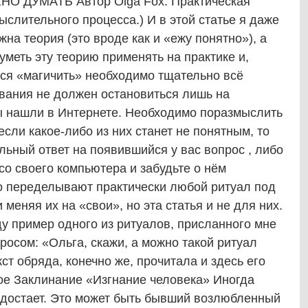
 ДУМАТЬ Автор Olga Fox. Практическая
ыслительного процесса.) И в этой статье я даже
жна теория (это вроде как и «ежу понятно»), а
уметь эту теорию применять на практике и,
ься «магичить» необходимо тщательно всё
вания не должен остановиться лишь на
вы нашли в Интернете. Необходимо поразмыслить
сли какое-либо из них станет не понятным, то
льный ответ на появившийся у вас вопрос , либо
со своего компьютера и забудьте о нём
ко переделывают практически любой ритуал под
меняя их на «свои», но эта статья и не для них.
у пример одного из ритуалов, присланного мне
росом: «Ольга, скажи, а можно такой ритуал
кст обряда, конечно же, прочитала и здесь его
е Заклинание «Изгнание человека» Иногда
с достает. Это может быть бывший возлюбленный