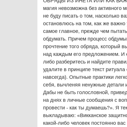
ОБРЯДЫ ИЗ ИНЕТА ИЛИ КАК ВАЖНО
магия невозможна без активного м
не буду писать о том, насколько ва
остановлюсь на том, как же важно 
самое главное, прежде чем пытат
обдумать. Причем процесс обдумы
прочтение того обряда, который 
над каждым его предложением. И е
либо разберитесь и найдите прави
удалите в принципе текст ритуала 
навсегда). Опытные практики лег
себя, вычленяя ненужные детали и 
Дабы не быть голословной, привед
на днях в личные сообщения с воп
провести - как ты думаешь?». Я те
выкладываю: «Викканское защитно
какой-либо человек постоянно ва