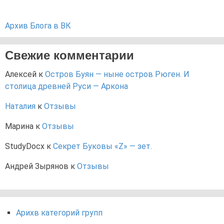
Архив Блога в ВК
Свежие комментарии
Алексей
к
Остров Буян — ныне остров Рюген. И
столица древней Руси — Аркона
Наталия
к
Отзывы
Марина
к
Отзывы
StudyDocx
к
Секрет Буковы «Z» — зет.
Андрей Зырянов
к
Отзывы
Арихв категорий групп