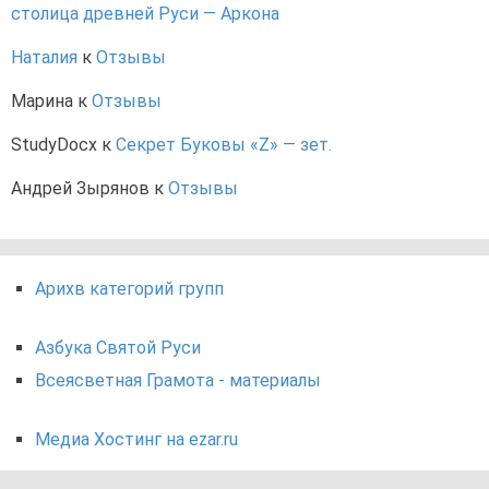
столица древней Руси — Аркона
Наталия
к
Отзывы
Марина
к
Отзывы
StudyDocx
к
Секрет Буковы «Z» — зет.
Андрей Зырянов
к
Отзывы
Арихв категорий групп
Азбука Святой Руси
Всеясветная Грамота - материалы
Медиа Хостинг на ezar.ru