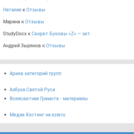
Наталия
к
Отзывы
Марина
к
Отзывы
StudyDocx
к
Секрет Буковы «Z» — зет.
Андрей Зырянов
к
Отзывы
Арихв категорий групп
Азбука Святой Руси
Всеясветная Грамота - материалы
Медиа Хостинг на ezar.ru