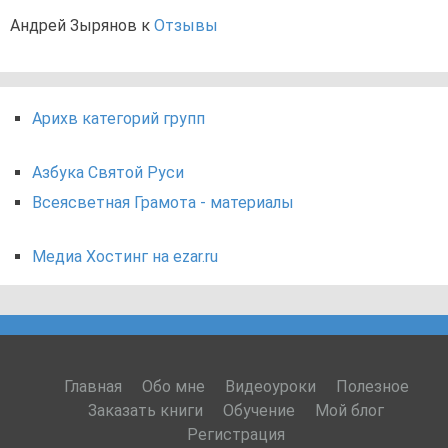
Андрей Зырянов
к
Отзывы
Арихв категорий групп
Азбука Святой Руси
Всеясветная Грамота - материалы
Медиа Хостинг на ezar.ru
Главная
Обо мне
Видеоуроки
Полезное
Заказать книги
Обучение
Мой блог
Регистрация