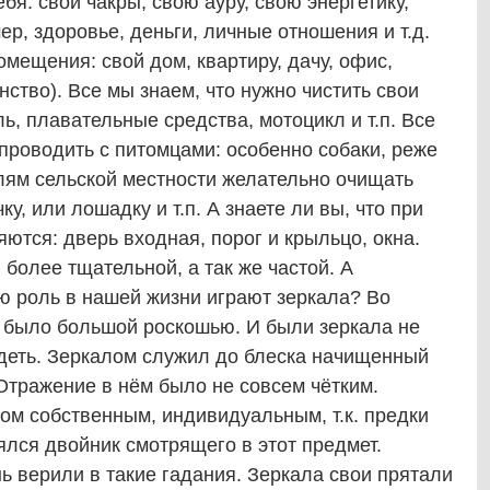
бя: свои чакры, свою ауру, свою энергетику,
ер, здоровье, деньги, личные отношения и т.д.
омещения: свой дом, квартиру, дачу, офис,
ство). Все мы знаем, что нужно чистить свои
ь, плавательные средства, мотоцикл и т.п. Все
 проводить с питомцами: особенно собаки, реже
лям сельской местности желательно очищать
у, или лошадку и т.п. А знаете ли вы, что при
ются: дверь входная, порог и крыльцо, окна.
 более тщательной, а так же частой. А
ю роль в нашей жизни играют зеркала? Во
 было большой роскошью. И были зеркала не
идеть. Зеркалом служил до блеска начищенный
 Отражение в нём было не совсем чётким.
ом собственным, индивидуальным, т.к. предки
ялся двойник смотрящего в этот предмет.
нь верили в такие гадания. Зеркала свои прятали