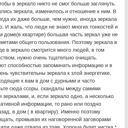
тобы в зеркало никто не смог больше заглянуть.
ись зеркала, изменилось и отношение к ним. В
гда их даже больше, чем нужно, иногда зеркала
но. И жаль, что люди не знают многих тонкостей и
м доме(в квартире) большая часть зеркал уже не
метами общего пользования. Поэтому зеркала в
где в зеркало смотрится много людей, в том
ством, нужно очень тщательно очищать.
ают способностью запоминать информацию и в
ень чувствительны зеркала к злой энергетике,
ходящие к вам в дом с дурными и часто
ьте сюда ссоры, скандалы между самими
 зеркалами, и, если зеркало одно, а несколько
гативной информации, то рано или поздно
зад, в дом ( в квартиру). Именно поэтому
ищать, промывая их наговоренной заговорами
или даже отвара из трав. Хороша будет чистка *