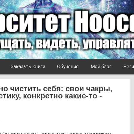
Заказать книги
Обучение
Мой блог
Реги
но чистить себя: свои чакры,
тику, конкретно какие-то -
2