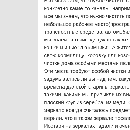
Все мы знаем, что нужно чистить се
конкретно какие-то каналы, наприм
Все мы знаем, что нужно чистить п
небольшое рабочее место(простран
транспортные средства: автомобил
мы знаем, что чистку нужно так же
кошки и иные "любимчики". А жите
свою кормилицу- коровку или козочк
чистке дома особыми местами явля
Эти места требуют особой чистки и
задумывались ли вы над тем, каку
времена далёкой старины зеркало
такими, какими мы привыкли их в
плоский круг из серебра, из меди.
Зеркало всегда считалось предмет
верили, что в таком зеркале посел
Исстари на зеркалах гадали и оче