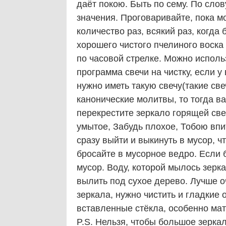
даёт покою. Быть по сему. По слов
значения. Проговаривайте, пока м
количество раз, всякий раз, когда 
хорошего чистого пчелиного воска
по часовой стрелке. Можно испол
программа свечи на чистку, если у
нужно иметь такую свечу(такие све
канонические молитвы, то тогда в
перекрестите зеркало горящей све
умытое, Забудь плохое, Тобою впит
сразу выйти и выкинуть в мусор, ч
бросайте в мусорное ведро. Если б
мусор. Воду, которой мылось зерк
вылить под сухое дерево. Лучше о
зеркала, нужно чистить и гладкие
вставленные стёкла, особенно мат
P.S. Нельзя, чтобы большое зерка