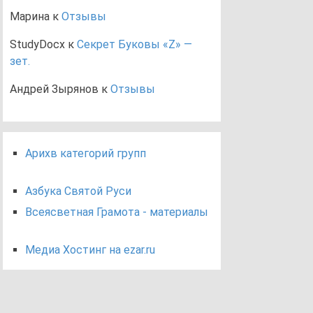
Марина
к
Отзывы
StudyDocx
к
Секрет Буковы «Z» —
зет.
Андрей Зырянов
к
Отзывы
Арихв категорий групп
Азбука Святой Руси
Всеясветная Грамота - материалы
Медиа Хостинг на ezar.ru