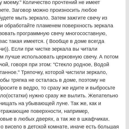
у моему." Количество прочтений не имеет
оете. Заговор можно произносить любое
будете мыть зеркало. Затем зажгите свечу из
 и обработайте пламенем поверхность зеркала
ьзовать программную свечу многосоставную,
 вас такая имеется. ( Вообще в доме всегда
чи)). Если при чистке зеркала вы читали
ам лучше использовать церковную свечу. А потом
чой, говоря при этом: "Стекло родное, Водой
анное." Тряпочку, которой чистили зеркало,
тобы тряпка не осталась в доме, поэтому не
росите в ведро, то сразу же идите и выбросьте
ало(остатки) нужно сразу же вылить. Желательно
чищать на убывающей луне. Так же, как и
 отражающие поверхности, например,
овые в любых дверях, а так же в шкафчиках.
ло висело в детской комнате, иначе есть большая