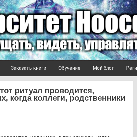
Заказать книги
Обучение
Мой блог
Реги
тот ритуал проводится,
ях, когда коллеги, родственники
0