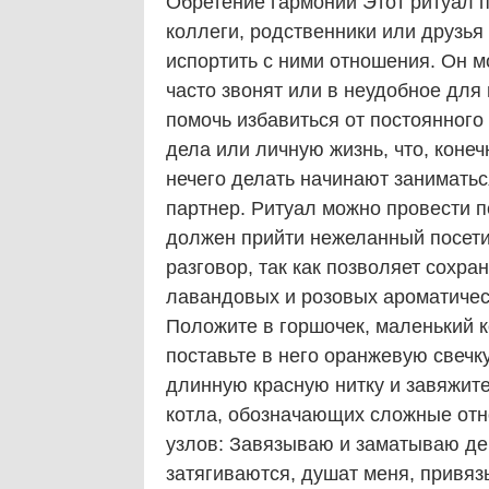
Обретение гармонии Этот ритуал п
коллеги, родственники или друзья
испортить с ними отношения. Он м
часто звонят или в неудобное для
помочь избавиться от постоянного
дела или личную жизнь, что, конеч
нечего делать начинают заниматьс
партнер. Ритуал можно провести п
должен прийти нежеланный посетит
разговор, так как позволяет сохра
лавандовых и розовых ароматичес
Положите в горшочек, маленький 
поставьте в него оранжевую свеч
длинную красную нитку и завяжите
котла, обозначающих сложные отн
узлов: Завязываю и заматываю дев
затягиваются, душат меня, привязы