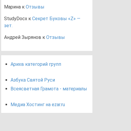
Марина
к
Отзывы
StudyDocx
к
Секрет Буковы «Z» —
зет.
Андрей Зырянов
к
Отзывы
Арихв категорий групп
Азбука Святой Руси
Всеясветная Грамота - материалы
Медиа Хостинг на ezar.ru