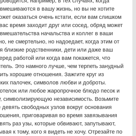
роводится, например, в тех случаях, когда
 вмешиваются в вашу жизнь, но вы не хотите
ожет оказаться очень кстати, если вам слишком
 вас время заходит друг или сосед, обряд может
 вмешательства начальства и коллег в ваши
но, не смертельно, но надоедает, когда этим от
я близкие родственники, дети или даже ваш
еред работой или когда вам покажется, что
ель. Это намного лучше, чем терпеть занудный
нить хорошие отношения. Зажгите круг из
ких палочек, символов любви и доброты.
котелок или любое жаропрочное блюдо песок и
ку, символизирующую независимость. Возьмите
 девять свободных узлов вокруг основания
ошения, приговаривая во время завязывания
ять раз узы, которые обвивают, запутывают,
вая к тому, кого я видеть не хочу. Отрезайте по