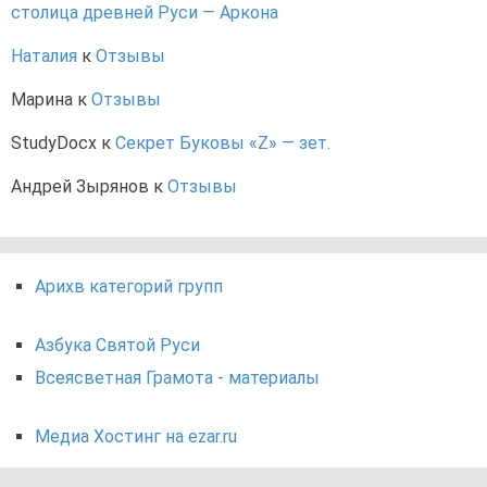
столица древней Руси — Аркона
Наталия
к
Отзывы
Марина
к
Отзывы
StudyDocx
к
Секрет Буковы «Z» — зет.
Андрей Зырянов
к
Отзывы
Арихв категорий групп
Азбука Святой Руси
Всеясветная Грамота - материалы
Медиа Хостинг на ezar.ru