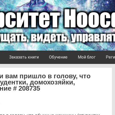
Заказать книги
Обучение
Мой блог
Реги
вам пришло в голову, что
дентки, домохозяйки,
ние # 208735
2