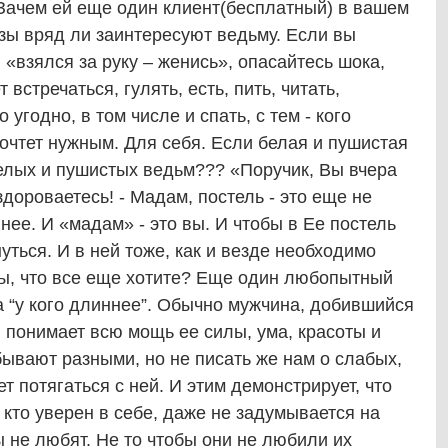
 Зачем ей еще один клиент(бесплатный) в вашем
зы вряд ли заинтересуют ведьму. Если вы
«взялся за руку – женись», опасайтесь шока,
встречаться, гулять, есть, пить, читать,
 угодно, в том числе и спать, с тем - кого
сочтет нужным. Для себя. Если белая и пушистая
белых и пушистых ведьм??? «Поручик, Вы вчера
здороваетесь! - Мадам, постель - это еще не
нее. И «мадам» - это вы. И чтобы в Ее постель
уться. И в ней тоже, как и везде необходимо
ы, что все еще хотите? Еще один любопытный
а “у кого длиннее”. Обычно мужчина, добившийся
 понимает всю мощь ее силы, ума, красоты и
бывают разными, но не писать же нам о слабых,
ет потягаться с ней. И этим демонстрирует, что
, кто уверен в себе, даже не задумывается на
ы не любят. Не то чтобы они не любили их