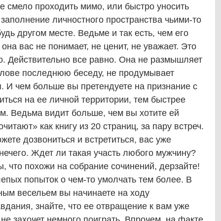
те смело проходить мимо, или быстро уносить
 а заполнение личностного пространства чьими-то
дь другом месте. Ведьме и так есть, чем его
 она вас не понимает, не ценит, не уважает. Это
но. Действительно все равно. Она не размышляет
голове последнюю беседу, не продумывает
. И чем больше вы претендуете на признание с
иться на ее личной территории, тем быстрее
м. Ведьма видит больше, чем вы хотите ей
очитают» как книгу из 20 страниц, за пару встреч.
жете дозвониться и встретиться, вас уже
нечего. Ждет ли такая участь любого мужчину?
ы, что похожи на собрание сочинений, дерзайте!
лепых попыток о чем-то умолчать тем более. В
нным весельем вы начинаете на ходу
дания, знайте, что ее отвращение к вам уже
не захочет немного поиграть. Впрочем, на факте