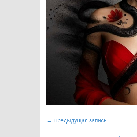
Post
←
Предыдущая запись
navigation