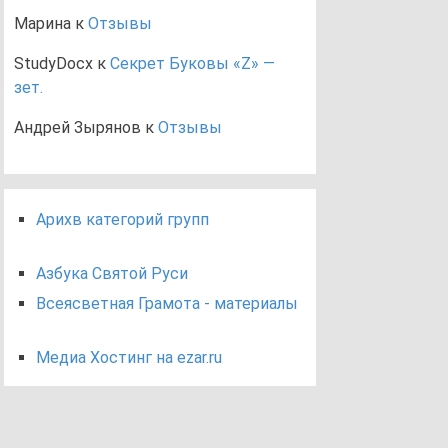
Марина
к
Отзывы
StudyDocx
к
Секрет Буковы «Z» —
зет.
Андрей Зырянов
к
Отзывы
Арихв категорий групп
Азбука Святой Руси
Всеясветная Грамота - материалы
Медиа Хостинг на ezar.ru