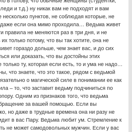
 в голову, что обычные женщины (студентки,
еди и т.д.) ну никак вам не подходят и вам
 несколько пунктов, не соблюдая которые, не
, даже если она мимо проходила… Ведьма живет
и правила не меняются раз в три дня, и не
х только потому, что вы так хотите, она не
живет гораздо дольше, чем знает вас, и до сих
ься или доказать, что вы достойны этих
только ту, которая если есть, то и ума не надо…
ны, что знаете, что это такое, рядом с ведьмой
бязательно о магической силе в понимании ее как
ла – то, что заставит ведьму подчиниться по
опору. Одним из признаков того, что ведьма
 обращение за вашей помощью. Если вы
ко, но даже в трудные времена она ни разу не
видит в вас Пару. Ведьма любит ум. Стремление к
ть не может самодовольных мужчин. Если у вас