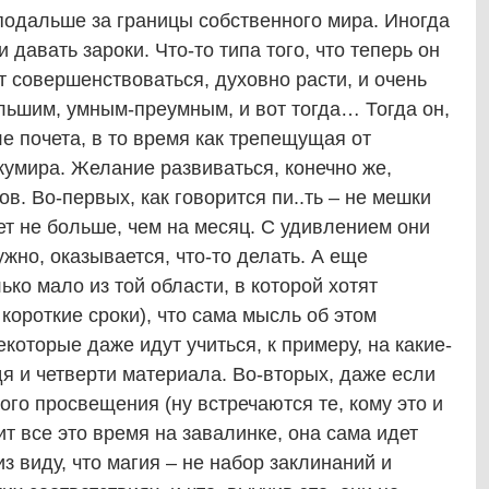
 подальше за границы собственного мира. Иногда
давать зароки. Что-то типа того, что теперь он
ет совершенствоваться, духовно расти, и очень
льшим, умным-преумным, и вот тогда… Тогда он,
е почета, в то время как трепещущая от
 кумира. Желание развиваться, конечно же,
ов. Во-первых, как говорится пи..ть – не мешки
ет не больше, чем на месяц. С удивлением они
жно, оказывается, что-то делать. А еще
ько мало из той области, в которой хотят
 короткие сроки), что сама мысль об этом
которые даже идут учиться, к примеру, на какие-
дя и четверти материала. Во-вторых, даже если
ого просвещения (ну встречаются те, кому это и
ит все это время на завалинке, она сама идет
з виду, что магия – не набор заклинаний и