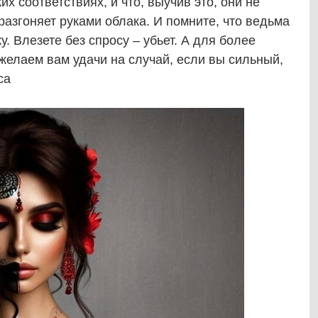
их соответствиях, и что, выучив это, они не
 разгоняет руками облака. И помните, что ведьма
. Влезете без спросу – убьет. А для более
желаем вам удачи на случай, если вы сильный,
ca