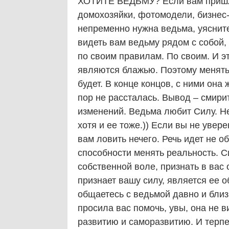
ХОТИТЕ ВЕДЬМУ? Если вам пришло
домохозяйки, фотомодели, бизнес-л
непременно нужна ведьма, уясните
видеть вам ведьму рядом с собой
по своим правилам. По своим. И эт
являются блажью. Поэтому менять и
будет. В конце концов, с ними она 
пор не рассталась. Вывод – смирит
изменений. Ведьма любит Силу. Не 
хотя и ее тоже.)) Если вы не увере
вам ловить нечего. Речь идет не о
способности менять реальность. Си
собственной воле, признать в вас 
признает вашу силу, является ее
общаетесь с ведьмой давно и близ
просила вас помочь, увы, она не 
развитию и саморазвитию. И терпе