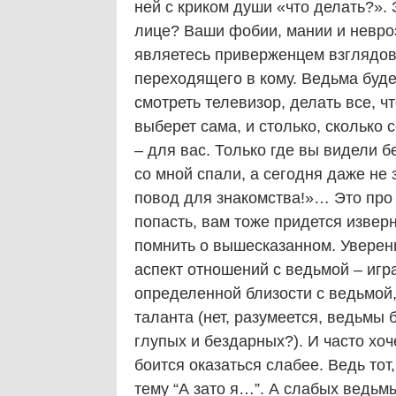
ней с криком души «что делать?».
лице? Ваши фобии, мании и невро
являетесь приверженцем взглядов 
переходящего в кому. Ведьма будет 
смотреть телевизор, делать все, что
выберет сама, и столько, сколько 
– для вас. Только где вы видели 
со мной спали, а сегодня даже не 
повод для знакомства!»… Это про 
попасть, вам тоже придется изверн
помнить о вышесказанном. Уверен
аспект отношений с ведьмой – игр
определенной близости с ведьмой,
таланта (нет, разумеется, ведьмы 
глупых и бездарных?). И часто хоч
боится оказаться слабее. Ведь тот
тему “А зато я…”. А слабых ведьм