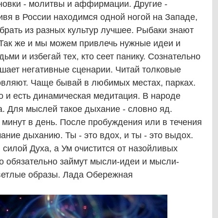
новки - молитвы и аффирмации. Другие -
вя в России находимся одной ногой на Западе,
 брать из разных культур лучшее. Рыбаки знают
 Так же и мы можем привлечь нужные идеи и
ми и избегай тех, кто сеет панику. Сознательно
ушает негативные сценарии. Читай толковые
овляют. Чаще бывай в любимых местах, парках.
то и есть динамическая медитация. В народе
а. Для мыслей такое дыхание - словно яд.
минут в день. После пробуждения или в течения
ание дыханию. Ты - это вдох, и ты - это выдох.
 силой Духа, а Ум очистится от назойливых
 обязательно займут мысли-идеи и мысли-
светлые образы. Лада Обережная