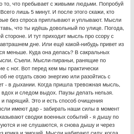
это то, что пребывает с живыми людьми. Попробуй
 Всего лишь 5 минут. И после этого скажи, кто
орые без спроса приплывают и уплывают. Мысли
ставь, что ты идёшь довольный по улице. Погода,
й стороне. И тут приходит мысль про ссору с
завтрашнем дне. Или ещё какой-нибудь привет из
тся меньше. Куда она делась? В сакральных
мысли. Съели. Мысли-пираньи, ранящие по
 с ног. Вот перед кем мы практически
об не отдать свою энергию или разойтись с
т - в дыхании. Когда пришла тревожная мысль,
 вдох и следом выдох. Паузы делать нельзя.
й и парящий. Это и есть способ очищения
ысли имеют дар - забирать наши силы в момент
казывают сводки военных событий - я дышу по
луются и не слушаются, я снова дышу и через
з крика и эмоций. Мысли набирают силу, когда