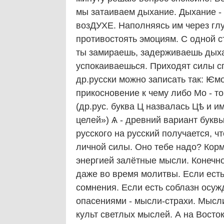
мы затаиваем дыхание. Дыхание - 
возДУХЕ. Наполняясь им через гл
противостоять эмоциям. С одной ст
ты замираешь, задерживаешь дыха
успокаиваешься. Приходят силы с
др.русски можно записать так: Ѥмо
прикосновение к чему либо Мо - то
(др.рус. буква Ц назвалась Цѣ и 
целей») Ѧ - древний вариант букв
русского на русский получается, ч
личной силы. Оно тебе надо? Корм
энергией залётные мысли. Конечно
даже во время молитвы. Если есть
сомнения. Если есть соблазн осуж
опасениями - мысли-страхи. Мысл
культ светлых мыслей. А на Восто