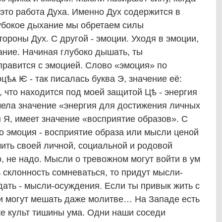
это работа Духа. Именно Дух содержится в
убокое дыхание мы обретаем силы
ороны Дух. С другой - эмоции. Уходя в эмоции,
ние. Начиная глубоко дышать, ты
правится с эмоцией. Слово «эмоция» по
цѣѧ Ѥ - так писалась буква Э, значение её:
, что находится под моей защитой Цѣ - энергия
имела значение «энергия для достижения личных
ы Я, имеет значение «восприятие образов». С
то эмоция - восприятие образа или мысли ценой
ить своей личной, социальной и родовой
, не надо. Мысли о тревожном могут войти в ум
 склонность сомневаться, то придут мысли-
дать - мысли-осуждения. Если ты привык жить с
и могут мешать даже молитве… На Западе есть
ке культ тишины ума. Одни наши соседи