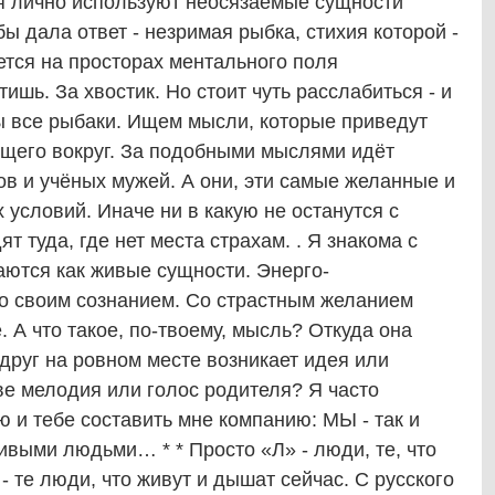
я лично используют неосязаемые сущности
ы дала ответ - незримая рыбка, стихия которой -
тся на просторах ментального поля
тишь. За хвостик. Но стоит чуть расслабиться - и
ы все рыбаки. Ищем мысли, которые приведут
ящего вокруг. За подобными мыслями идёт
ов и учёных мужей. А они, эти самые желанные и
 условий. Иначе ни в какую не останутся с
 туда, где нет места страхам. . Я знакома с
аются как живые сущности. Энерго-
о своим сознанием. Со страстным желанием
 А что такое, по-твоему, мысль? Откуда она
друг на ровном месте возникает идея или
ве мелодия или голос родителя? Я часто
 и тебе составить мне компанию: МЫ - так и
 живыми людьми… * * Просто «Л» - люди, те, что
- те люди, что живут и дышат сейчас. С русского