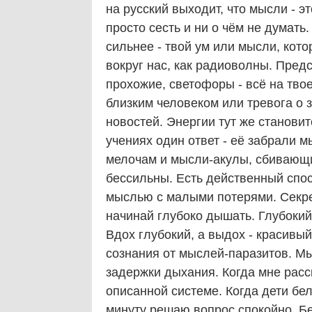
на русский выходит, что мысли - 
просто сесть и ни о чём не думать.
сильнее - твой ум или мысли, кот
вокруг нас, как радиоволны. Пред
прохожие, светофоры - всё на твое
близким человеком или тревога о 
новостей. Энергии тут же станови
учениях один ответ - её забрали 
мелочам и мысли-акулы, сбивающие
бессильны. Есть действенный спос
мыслью с малыми потерями. Секре
начинай глубоко дышать. Глубокий
Вдох глубокий, а выдох - красивы
сознания от мыслей-паразитов. М
задержки дыхания. Когда мне расс
описанной системе. Когда дети бе
минуту решаю вопрос спокойно. Бе