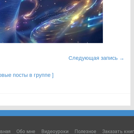
Следующая запись
→
новые посты в группе ]
авная
Обо мне
Видеоуроки
Полезное
Заказать кни