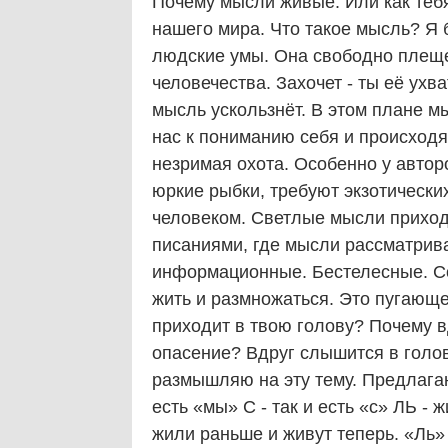
Почему мысли живые. Или как теб
нашего мира. Что такое мысль? Я б
людские умы. Она свободно плеще
человечества. Захочет - ты её ухва
мысль ускользнёт. В этом плане м
нас к пониманию себя и происход
незримая охота. Особенно у автор
юркие рыбки, требуют экзотических
человеком. Светлые мысли приходят
писаниями, где мысли рассматрив
информационные. Бестелесные. С
жить и размножаться. Это пугающе.
приходит в твою голову? Почему в
опасение? Вдруг слышится в голо
размышляю на эту тему. Предлагаю
есть «мы» С - так и есть «с» ЛЬ -
жили раньше и живут теперь. «Ль» 