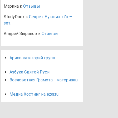
Марина
к
Отзывы
StudyDocx
к
Секрет Буковы «Z» —
зет.
Андрей Зырянов
к
Отзывы
Арихв категорий групп
Азбука Святой Руси
Всеясветная Грамота - материалы
Медиа Хостинг на ezar.ru