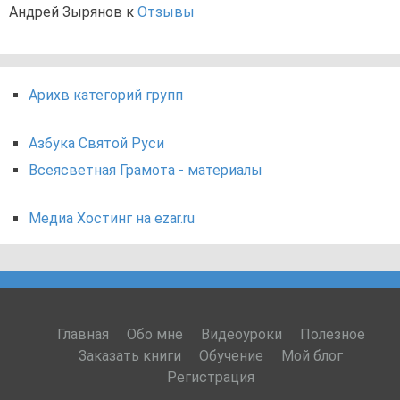
Андрей Зырянов
к
Отзывы
Арихв категорий групп
Азбука Святой Руси
Всеясветная Грамота - материалы
Медиа Хостинг на ezar.ru
Главная
Обо мне
Видеоуроки
Полезное
Заказать книги
Обучение
Мой блог
Регистрация