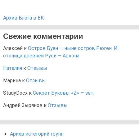
Архив Блога в ВК
Свежие комментарии
Алексей
к
Остров Буян — ныне остров Рюген. И
столица древней Руси — Аркона
Наталия
к
Отзывы
Марина
к
Отзывы
StudyDocx
к
Секрет Буковы «Z» — зет.
Андрей Зырянов
к
Отзывы
Арихв категорий групп