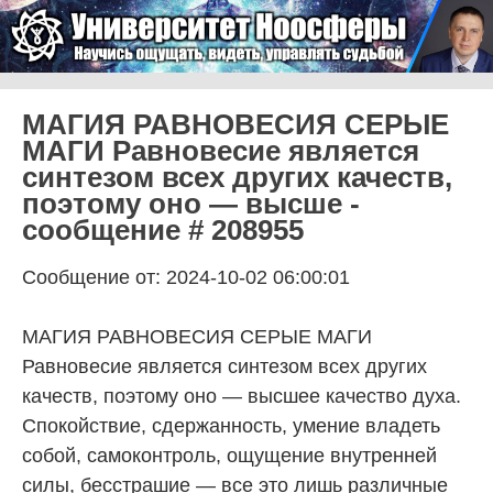
Skip to content
Университет Ноосферы
Menu
МАГИЯ РАВНОВЕСИЯ СЕРЫЕ
МАГИ Равновесие является
синтезом всех других качеств,
поэтому оно — высше -
сообщение # 208955
Сообщение от: 2024-10-02 06:00:01
МАГИЯ РАВНОВЕСИЯ СЕРЫЕ МАГИ Равновесие является синтезом всех других качеств, поэтому оно — высшее качество духа. Спокойствие, сдержанность, умение владеть собой, самоконтроль, ощущение внутренней силы, бесстрашие — все это лишь различные грани качества равновесия. К равновесию приходят через сдержанность и спокойствие. Человек несдержанный подобен паровой машине с открытыми клапанами, через которые бесполезно уходит пар. Утечка энергии слишком велика. Сдержанность в словах, жестах, движениях, мыслях, эмоциях и чувствах приводит к накоплению энергии в человеке. Спокойствие может быть проявлено при самом страшном напряжении. Его антиподом будут суетливость, беспокойство, нервозность и нервные движения. Спокойствие мощно, если оно монолитно, то есть, проявлено во всех оболочках. Спокойно сердце, чувства, мысли, спокойно тело и все его движения. Равновесие — это отказ, нежелание действовать на полюсах. Не привязывайтесь ни к чему, и вам нечего будет терять; не радуйтесь ничему, и не будете плакать. Не позволяйте астралу проявляться на одном из полюсов, и замолкнет противоположный его полюс. Сколь ярки, увлекательны, приятны и радостны вспышки астральной любви на положительном полюсе, и сколь печальны, темны и горьки становятся они, когда неизбежно восстанавливается нарушенное равновесие. Ошибочно думать, что энергия духа должна устремляться на преодоление чего-то вовне. Не вовне, а на преодоление самого себя, на приведение всех своих оболочек в полное равновесие должна направляться она. Если за всю жизнь в данном воплощении на земле удалось, хотя бы в какой-то степени, утвердить качество равновесия, жизнь прожита не напрасно. Нужно думать о нем, нужно стремиться к нему, нужно не упустить времени, чтобы сделать хоть что-то в направлении его развития. Равновесие — явление столь редкое среди людей, что при соприкосновении с ним обычное сознание чувствует страх или трепет. Оно не выдерживает вибраций уравновешенной ауры и обычно подчиняется ей. Равновесие возможно только тогда, когда свой астрал обуздан и подчинен. Если он подчинен и обуздан в себе, то он легко подчиняется в других. Аура в состоянии равновесия представляет собой замкнутый круг, поверхность ее становится ровной, гладкой и непроницаемой для проникновения чужих излучений. Символ равновесия — шар или круг, часто - знакомый нам символ инь-янь. За шар нельзя ухватиться и повиснуть на нем. На него нельзя встать. На нем нет зазубрин, впадин, нет ничего, за что можно было бы зацепиться. Удар, нанесенный со стороны, отскакивает от него и бьет бумерангом по нанесшему. Ожидание неприятностей и все прочие схожие чувства напротив выбрасывают из ауры в окружающее пространство пучки соответствующих энергий. Эти пучки служат зацепкой, чтобы через них подбросить созвучные мысли и чувства. От жизненных испытаний, огорчений и переживаний не уйти, но давать им власть над собой нельзя. Только равновесие, то есть отсутствие болезненной и эмоциональной реакции на то, через что необходимо пройти, освобождает от проходимого испытания. Всякое неравновесие разрушительно. На расстроенного человека намного легче воздействовать, чем на сохранившего равновесие. Если нарушение равновесия происходит из-за сочувствия и сострадания к другим людям, то и это не служит оправданием, так как, теряя равновесие, мы не в состоянии оказать нужную помощь. Сострадание заключается не в том, чтобы заразиться и омрачиться переживаниями страдающего человека, а в том, чтобы, сохранив ясное и бодрое состояние духа, облегчить его страдания своими излучениями. Если удастся научиться удерживать равновесие при самых неблагоприятных условиях, то хранить его в жизни обычной будет много легче. Равновесие не означает равнодушия. Равнодушие — это безразличие, затухание Огней, инертность и слабость. Равновесие же — это спокойное, бесстрастное отношение ко всему, касающемуся малого, личного «я». Внутреннее равновесие — лучшая защита, как от врагов, так и от друзей. Раскрываясь друзьям, не проверенным жизнью, ставим себя под удар. Не всегда чисты их мысли и не всегда они щадят, когда сами теряют равновесие духа. Если же отходят от Света, то бьют беспощадно. Также часто они действуют под внушением тьмы, сами того не подозревая. Говоря вслух о своих переживаниях, страданиях или неприятностях, мы, прежде всего, информируем о них темных служителей, постоянно наблюдающих за нами. Говоря откровенно о вещах дорогих и близких сердцу, раскрываем себя для воздействий, как со стороны того, кому открываем сердце, так и для незримых слушателей. Несдержанность чувств, эмоций и болтливость делают человека незащищенным. Даже при молчании внешнем, но бушующих эмоциях внутри темные по излучениям ауры видят происходящее и действуют соответственно. Хорошо владеть собой внешне, чтобы никто не подозревал о происходящем внутри. Но лучше владеть собой и внешне, и внутренне. Равновесие духа помогает устанавливать равновесие в теле, то есть здоровье. Равновесие духа — лучшая защита от болезней и лучшая профилактика. Серая магия или магия равновесия. Что за зверь? Часто можно услышать, что магия не имеет цвета. В принципе, можно согласиться) Тонкий мир для физического мира - вымысел и сказка, как и сама магия. Какие там цвета? С другой стороны, сказки и легенды о белых и черных магах, темных и светлых силах и существах, добрых и злых богах существуют тысячи лет... Откуда они? Давайте попробуем разобраться). Магия - это умение использовать свои способности в сочетании с возможностями тонкого мира для изменения окружающей нас реальности. Всегда существовали люди, которые могли изменять свою жизнь или влиять на жизни других людей, делая их лучше или хуже относительно большинства. Таких людей назвали по-разному - колдуны, ведьмы, шаманы и, конечно, маги. Как эти люди могли изменять реальность? И меняли ли они ее на самом деле, а может все это были только иллюзии? Всякое было, и иллюзии тоже. Да и сейчас методы работы есть разные. А вот с помощью чего можно было сделать жизнь адом или раем еще на земле - это и есть вопрос, напрямую относящийся к "цвету" магии. Тонкий мир существует по своим законам и пронизан тонкими энергиями разного уровня, вибраций и плотности. Именно от этих параметров и зависит "цвет" энергии, который можно увидеть, развивая ясновидение и другие сверхчувствительные способности. Энергии высоких вибраций имеют светлые цвета и вызывают положительные эмоции. Люди, работающие с энергиями этих уровней и существами, обитающими там, называются Светлыми или Белыми. Энергии низких вибраций имеют темную окраску и вызывают тяжелые чувства, негативные эмоции или ощущение глубокой "заземленности". С такими энергиями и существами низких уровней работают специалисты Темных традиции или Черной магии. Кто же такие Серые маги или маги равновесия? Информации о Серых магах мало, т.к. долгое время считалось, что таких не бывает) Справедливости ради надо сказать, что и сегодня настоящих Серых магов действительно немного, зато очень много направлений, которые можно по праву отнести к магии равновесия как таковой. Чем же занимаются Серые маги? Чтобы легче было понять, давайте вспомним, как получить в реале серый цвет? Для этого надо смешать белую и черную краску) Это и есть суть Серой магии) Маги равновесия работают с энергиями и существами любого уровня, как высокими, так и низкими. И именно эта особенность отличает их от других традиций. Цель Серой магии - использовать различные знания и умения для улучшения качества реальной жизни. Плюсы и минусы Серой магии. Как и в любом направлении, в магии равновесия есть свои преимущества и недостатки. Преимущества: - серые маги универсальны, поэтому практически неуязвимы; - способность использовать различные техники и приемы из любых видов магии для достижения своих целей; - большой диапазон тонких планов и энергий оставляет большую свободу выбора для личного развития; - хорошая социализация и адаптация к различным условиям и людям; - обширные знания из самых разных областей магии, эзотерики, медицины, психологии и т.д.; Недостатки: - знания обширны, но довольно поверхностны, т.к. невозможно быть хорошим специалистом сразу везде; - необходимость постоянного контроля и саморазвития, чтобы удерживать равновесный уровень; - некоторая холодность и отстраненность, которая вызывается постоянным пребыванием мага в надэмоциональных слоях Тонкого мира, что зачастую воспринимается людьми как заносчивость, цинизм, жесткость и т.д.; Чтобы сгладить некоторые недостатки серые маги все же выбирают из всего многообразия знаний одно или пару направлений, которыми занимаются более углубленно) Проблемы эмоционального характера они решают путем перемещения на уровни вибраций своего партнера или собеседника, опять таки, чтобы не нарушать энергетический баланс связей, образующихся во время контакта) Как отличить Серого мага? О магах равновесия часто говорят "ни рыба, ни мясо", но это всего лишь поверхностный взгляд, не имеющий ничего общего с реальностью. И появился этот взгляд от того, что Серые маги - сплошная загадка) Они могут быть очаровательно милыми и безгранично добрыми, а через минуту - необычайно жестокими и бескомпромиссными. Они могут излучать свет и тепло или окатить вас леденящим душу колючим холодом и мраком. Они могут предоставить вам абсолютную свободу или держать в очень жестких рамках... От чего зависит их такое поведение? От капризов? Нет. Исключительно от обстоятельств, в которых они находятся в данный момент времени. Мы же помним, что задача серого мага заключается именно в поддержании гармонии и равновесия. И если он видит, что человек потерялся и бродит впотьмах, серый маг может осветить его жизнь и указать путь к выходу. Если же человек наоборот витает в облаках своих иллюзий и настолько оторвался от реальности, что тоже свернул со своего пути и его иллюзии уводят его от выполнения своей кармической задачи, маг может вернуть его на землю, заставив посмотреть на реальность и свою ж