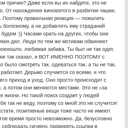
ом причин? Даже если вы их найдете, это не
о. От нахождения виноватого в разбитии чашки,
й. Поэтому правильная реакция — пожалеть
 болезному, а не добавлять ему страданий
будем :)) Часами орать на других, чтобы они
яких дел. Люди по тем же мотивам обвиняют
роизошло, любимая забава. Ты был не так одет,
л, не так сказал, и ВОТ ИМЕННО ПОЭТОМУ с
 было смотреть так, одеваться так, а ты не так,
 работает. Дерьмо случается со всеми, и что
его приход и уход. Оно просто происходит с
, а потом они меняются местами. Это не «за
ие жизни. Но такой поиск создает у людей
бя так не веду, поэтому со мной это не случится!
. Кстати, позитивные вещи тоже часто не имеют
угое время просто невозможно. Да, безусловно
, соблюдать гигиену, проверять ссылки в