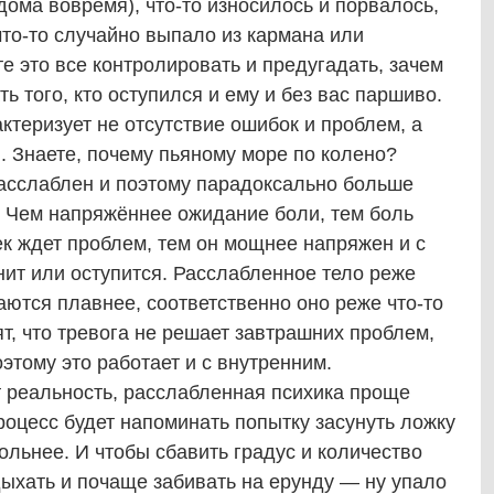
дома вовремя), что-то износилось и порвалось,
что-то случайно выпало из кармана или
те это все контролировать и предугадать, зачем
ть того, кто оступился и ему и без вас паршиво.
ктеризует не отсутствие ошибок и проблем, а
. Знаете, почему пьяному море по колено?
асслаблен и поэтому парадоксально больше
. Чем напряжённее ожидание боли, тем боль
ек ждет проблем, тем он мощнее напряжен и с
ит или оступится. Расслабленное тело реже
ются плавнее, соответственно оно реже что-то
т, что тревога не решает завтрашних проблем,
этому это работает и с внутренним.
т реальность, расслабленная психика проще
роцесс будет напоминать попытку засунуть ложку
ольнее. И чтобы сбавить градус и количество
ыхать и почаще забивать на ерунду — ну упало