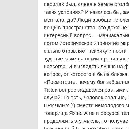
перилах был, слева в земле столб
таких условиях? И казалось бы, з
ментала, да? Люди вообще не оче
вещи в пространство, это даже не 
интересный вопрос — маниакальны
потом истерическое «принятие мер
сильно отравляет психику и порти
зудение кажется неким правильным
навсегда. И выглядеть лучше на ф
вопрос, от которого я была близка 
«Посмотрите, почему бог забрал мо
Такой вопрос задавался разными 
случай. То есть, человек реально
ПРИЧИНУ (!) смерти немолодого м
товарища Яхве. А не в ресурсе те
продолжить эту мысль, то получает
безымянный бозя его убил, а вот 