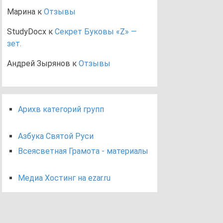
Марина
к
Отзывы
StudyDocx
к
Секрет Буковы «Z» —
зет.
Андрей Зырянов
к
Отзывы
Арихв категорий групп
Азбука Святой Руси
Всеясветная Грамота - материалы
Медиа Хостинг на ezar.ru