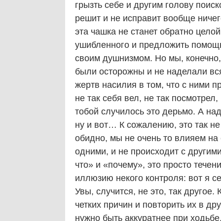
грызть себе и другим голову поиск
решит и не исправит вообще ничег
эта чашка не станет обратно цело
ушибленного и предложить помощь
своим душнизмом. Но мы, конечно, 
были осторожны и не наделали вс
жертв насилия в том, что с ними п
не так себя вел, не так посмотре
тобой случилось это дерьмо. А надо
ну и вот… К сожалению, это так не
обидно, мы не очень то влияем на 
одними, и не происходит с другими
что» и «почему», это просто течен
иллюзию некого контроля: вот я се
Увы, случится, не это, так другое
четких причин и повторить их в др
нужно быть аккуратнее при ходьбе