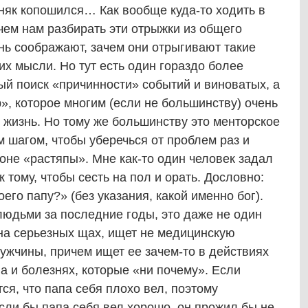
няк копошился… Как вообще куда-то ходить в
ачем нам разбирать эти отрыжки из общего
нь соображают, зачем они отрыгивают такие
их мысли. Но тут есть один гораздо более
й поиск «причинности» событий и виноватых, а
», которое многим (если не большинству) очень
т жизнь. Но тому же большинству это менторское
 шагом, чтобы уберечься от проблем раз и
оне «растяпы». Мне как-то один человек задал
к тому, чтобы сесть на пол и орать. Дословно:
его папу?» (без указания, какой именно бог).
людьми за последние годы, это даже не один
, на серьезных щах, ищет не медицинскую
ужчины, причем ищет ее зачем-то в действиях
ла и болезнях, которые «ни почему». Если
ся, что папа себя плохо вел, поэтому
если бы папа себя вел хорошо, он прожил бы не