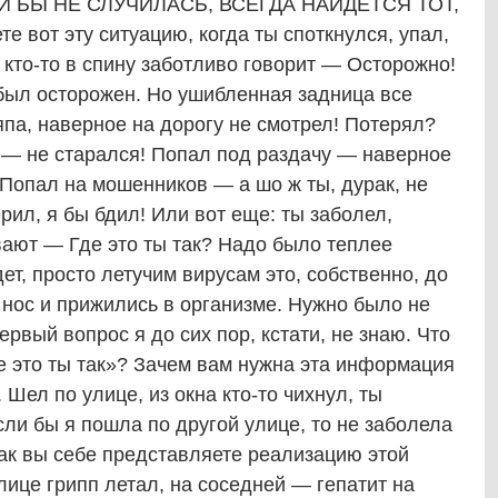
 БЫ НЕ СЛУЧИЛАСЬ, ВСЕГДА НАЙДЕТСЯ ТОТ,
е вот эту ситуацию, когда ты споткнулся, упал,
 кто-то в спину заботливо говорит — Осторожно!
 был осторожен. Но ушибленная задница все
па, наверное на дорогу не смотрел! Потерял?
— не старался! Попал под раздачу — наверное
! Попал на мошенников — а шо ж ты, дурак, не
рил, я бы бдил! Или вот еще: ты заболел,
вают — Где это ты так? Надо было теплее
дет, просто летучим вирусам это, собственно, до
нос и прижились в организме. Нужно было не
ервый вопрос я до сих пор, кстати, не знаю. Что
е это ты так»? Зачем вам нужна эта информация
Шел по улице, из окна кто-то чихнул, ты
сли бы я пошла по другой улице, то не заболела
как вы себе представляете реализацию этой
ице грипп летал, на соседней — гепатит на