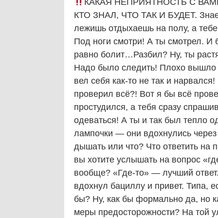
КАКАЯ НЕПРИЯТНОСТЬ С ВАМИ
КТО ЗНАЛ, ЧТО ТАК И БУДЕТ. Знает
лежишь отдыхаешь на полу, а тебе
Под ноги смотри! А ты смотрел. И
равно болит…Разбил? Ну, ты растя
Надо было следить! Плохо вышло 
вел себя как-то не так и нарвался
проверил всё?! Вот я бы всё прове
простудился, а тебя сразу спраши
одеваться! А ты и так был тепло о
лампочки — они вдохнулись через 
дышать или что? Что ответить на п
вы хотите услышать на вопрос «гд
вообще? «Где-то» — лучший ответ. 
вдохнул бациллу и привет. Типа, е
бы? Ну, как бы формально да, но 
меры предосторожности? На той ул