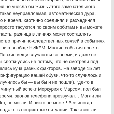
дия не унесла бы жизнь этого замечательного
 такая неуправляемая, автоматическая дура,
во и время, хаотично соединяя и разъединяя
 просто тасуются по своим орбитам и вы можете
попасть, разница в линиях может составлять
нство причинно-следственных связей в событиях
лению вообще НИКЕМ. Многие события просто
. Плохие вещи случаются со всеми, и даже не
ы споткнулись не потому, что не смотрели под
ошлась куча разных факторов. На заводе 15 лет
конфигурацию вашей обуви, что-то случилось и
лучилось бы — вы бы и не пошли), где-то в
минутный аспект Меркурия с Марсом, пол был
овремя, звонок телефона прозвучал… Могли ли
ет, не могли. И никто не может! Все иногда
падают в неприятные ситуации. Так стоит ли