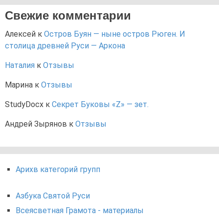
Свежие комментарии
Алексей
к
Остров Буян — ныне остров Рюген. И
столица древней Руси — Аркона
Наталия
к
Отзывы
Марина
к
Отзывы
StudyDocx
к
Секрет Буковы «Z» — зет.
Андрей Зырянов
к
Отзывы
Арихв категорий групп
Азбука Святой Руси
Всеясветная Грамота - материалы