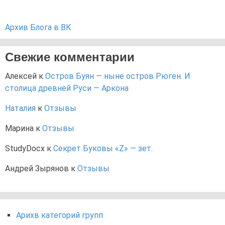
Архив Блога в ВК
Свежие комментарии
Алексей
к
Остров Буян — ныне остров Рюген. И
столица древней Руси — Аркона
Наталия
к
Отзывы
Марина
к
Отзывы
StudyDocx
к
Секрет Буковы «Z» — зет.
Андрей Зырянов
к
Отзывы
Арихв категорий групп