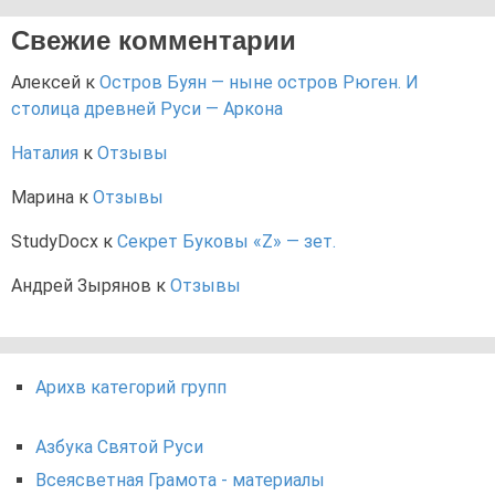
Свежие комментарии
Алексей
к
Остров Буян — ныне остров Рюген. И
столица древней Руси — Аркона
Наталия
к
Отзывы
Марина
к
Отзывы
StudyDocx
к
Секрет Буковы «Z» — зет.
Андрей Зырянов
к
Отзывы
Арихв категорий групп
Азбука Святой Руси
Всеясветная Грамота - материалы