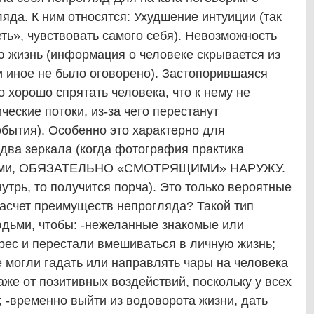
а. К ним относятся: Ухудшение интуиции (так
еть», чувствовать самого себя). Невозможность
ю жизнь (информация о человеке скрывается из
и иное не было оговорено). Застопорившаяся
 хорошо спрятать человека, что к нему не
еские потоки, из-за чего перестанут
бытия). Особенно это характерно для
два зеркала (когда фотография практика
алами, ОБЯЗАТЕЛЬНО «СМОТРЯЩИМИ» НАРУЖУ.
утрь, то получится порча). Это только вероятные
о насчет преимуществ непрогляда? Такой тип
дьми, чтобы: -нежеланные знакомые или
рес и перестали вмешиваться в личную жизнь;
 могли гадать или направлять чары на человека
аже от позитивных воздействий, поскольку у всех
; -временно выйти из водоворота жизни, дать