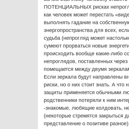
ПОТЕНЦИАЛЬНЫХ рисках непрогляд
как человек может перестать «вид
выполнять гадание на собственну
энергопространства для всех, есл
судьба (непрогляд может настолько
сумеют прорваться новые энергетич
происходить вообще какие-либо со
непроглядов, поставленных через 
помещается между двумя зерк
Если зеркала будут направлены вн
риски, но о них стоит знать. А чт
защиты применяется обычными лю
родственники потеряли к ним инте
-знакомые, любящие колдовать, не
(некоторые стремятся закрыться д
представление о позитиве разное)