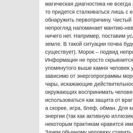
магическая диагностика не всегда
то придется сталкиваться лишь с 
обнаружить первопричину. Чистый
непрогляд напоминает мантию-нев
ничего нет. Например, поставим у
земле. В такой ситуации почва буд
существует). Морок – подвид неп
Информация не просто скрывается 
упомянутого выше камня человек ув
зависимо от энергопрограммы моро
чары, искажающие действительност
окружающих воспринимать человек
использоваться как защита от вра
а скорее, игра, блеф, обман. Для
энергии (так как активную иллюзи
некоторым практикам нравится им
Зачем обычному человеку ставить 