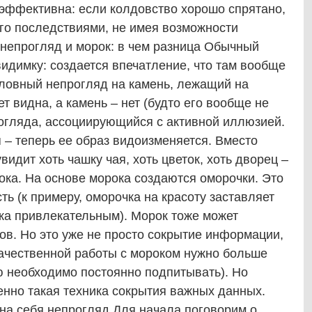
 эффективна: если колдовство хорошо спрятано,
его последствиями, не имея возможности
 непрогляд и морок: в чем разница Обычный
идимку: создается впечатление, что там вообще
словный непрогляд на камень, лежащий на
ет видна, а камень – нет (будто его вообще не
рогляда, ассоциирующийся с активной иллюзией.
– теперь ее образ видоизменяется. Вместо
идит хоть чашку чая, хоть цветок, хоть дворец –
ка. На основе морока создаются оморочки. Это
ь (к примеру, оморочка на красоту заставляет
а привлекательным). Морок тоже может
гов. Но это уже не просто сокрытие информации,
 качественной работы с мороком нужно больше
ю необходимо постоянно подпитывать). Но
енно такая техника сокрытия важных данных.
на себя непрогляд Для начала поговорим о