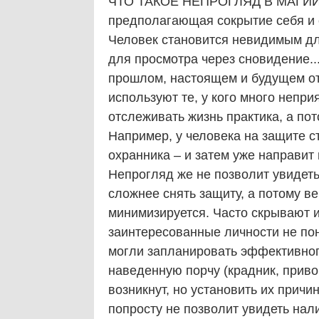
ЧТО ТАКОЕ НЕПРОГЛЯД В МАГИИ Н
предполагающая сокрытие себя и с
Человек становится невидимым для
для просмотра через сновидение.
прошлом, настоящем и будущем от
используют те, у кого много непри
отслеживать жизнь практика, а по
Например, у человека на защите ст
охранника – и затем уже направит
Непрогляд же не позволит увидеть 
сложнее снять защиту, а потому в
минимизируется. Часто скрывают и
заинтересованные личности не пон
могли запланировать эффективног
наведенную порчу (крадник, приво
возникнут, но установить их причи
попросту не позволит увидеть нал