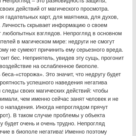
епрогляд – это разновидность защиты,
воих действий от магического просмотра.
 гадательных карт, для маятника, для духов,
.. Личность скрывает информацию о своем
 любопытных взглядов. Непрогляд в основном
ятелей в магическом мире: недруги не смогут
тому не сумеют причинить ему серьезного вреда.
оит бес. Неприятель, увидев эту сущь, прогонит
 воздействие на ослабленное биополе.
беса-«сторожа». Это значит, что недругу будет
ероятность успешного наведения негатива
 следы своих магических действий: чтобы
имали, чем именно сейчас занят человек и не
о нападения. Иногда непроглядом прячут
рот). В таком случае проблемы у объекта
ну будет очень и очень трудно. Непрогляд
ичие в биополе негатива! Именно поэтому