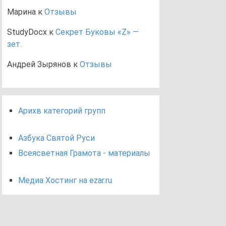
Марина
к
Отзывы
StudyDocx
к
Секрет Буковы «Z» —
зет.
Андрей Зырянов
к
Отзывы
Арихв категорий групп
Азбука Святой Руси
Всеясветная Грамота - материалы
Медиа Хостинг на ezar.ru